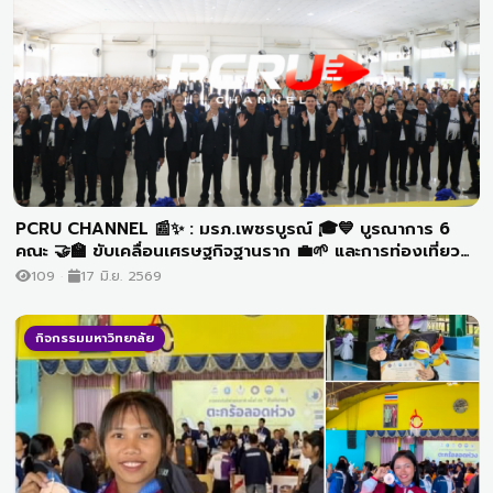
PCRU CHANNEL 📰✨ : มรภ.เพชรบูรณ์ 🎓💙 บูรณาการ 6
คณะ 🤝🏫 ขับเคลื่อนเศรษฐกิจฐานราก 💼🌱 และการท่องเที่ยว
ชุมชนวิเชียรบุรี 🏡✈️ ด้วยโมเดลเศรษฐกิจ BCG ♻️🌿 สู่การ
109
17 มิ.ย. 2569
พัฒนาที่ยั่งยืน 🌍✨
กิจกรรมมหาวิทยาลัย