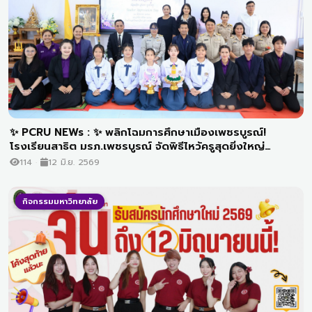
✨ PCRU NEWs : ✨ พลิกโฉมการศึกษาเมืองเพชรบูรณ์!
โรงเรียนสาธิต มรภ.เพชรบูรณ์ จัดพิธีไหว้ครูสุดยิ่งใหญ่
อธิการบดีนำทัพการันตีหลักสูตรพรีเมียมเพื่อเด็กแห่งอนาคต —
114
12 มิ.ย. 2569
เปิดรับสมัครนักเรียนแล้ว
กิจกรรมมหาวิทยาลัย