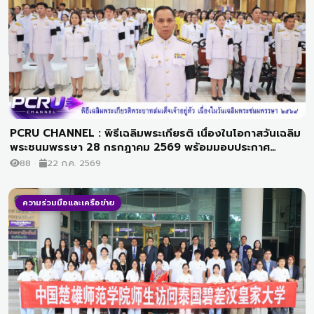
PCRU CHANNEL : พิธีเฉลิมพระเกียรติ เนื่องในโอกาสวันเฉลิม
พระชนมพรรษา 28 กรกฎาคม 2569 พร้อมมอบประกาศ
เกียรติคุณผู้ทำคุณประโยชน์ด้านศิลปวัฒนธรรม
88
22 ก.ค. 2569
ความร่วมมือและเครือข่าย