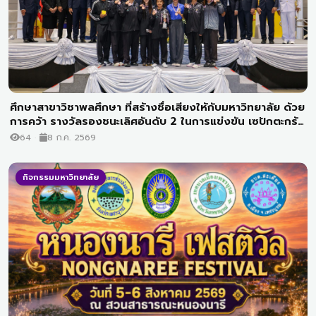
ศึกษาสาขาวิชาพลศึกษา ที่สร้างชื่อเสียงให้กับมหาวิทยาลัย ด้วย
การคว้า รางวัลรองชนะเลิศอันดับ 2 ในการแข่งขัน เซปักตะกร้อ
ชิงถ้วยพระราชทาน ม.ว.ก. ประจำปี 2569
64
8 ก.ค. 2569
กิจกรรมมหาวิทยาลัย