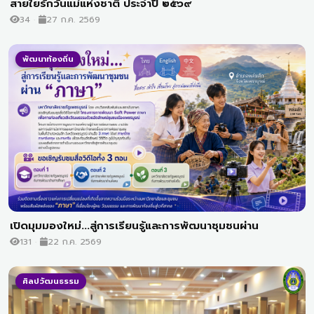
สายใยรักวันแม่แห่งชาติ ประจำปี ๒๕๖๙
34
27 ก.ค. 2569
พัฒนาท้องถิ่น
เปิดมุมมองใหม่...สู่การเรียนรู้และการพัฒนาชุมชนผ่าน
131
22 ก.ค. 2569
ศิลปวัฒนธรรม