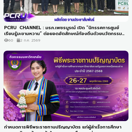
PCRU CHANNEL : มรภ.เพชรบูรณ์ เปิด “นิทรรศการศูนย์
เรียนรู้มะขามหวาน” ต่อยอดอัตลักษณ์ท้องถิ่นด้วยนวัตกรรม
ยกระดับเกษตรสู่สากล
60
2 ก.ค. 2569
กิจกรรมมหาวิทยาลัย
กำหนดการพิธีพระราชทานปริญญาบัตร แก่ผู้สำเร็จการศึกษา