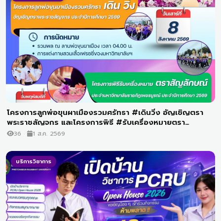
โครงการลูกพ่อขุนผาเมืองรวมศรัทธา #เดินวิ่ง อัญเชิญตรา
พระราชลัญจกร และโครงการพิธี #รับเครื่องหมายตรา
สัญลักษณ์ ประจำมหาวิทยาลัยฯ ประจำปีการศึกษา 2569
36
1 ส.ค. 2569
บริการวิชาการ