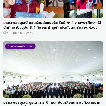
มรภ.เพชรบูรณ์ ชวนร่วมส่งแรงใจเชียร์ ❤️ 4 สาวพละศึกษา (3
นักศึกษาปัจจุบัน & 1 ศิษย์เก่า) ลุยศึกคัดตัวตะกร้อลอดห่วง
สากลทีมชาติไทย 🇹🇭 หวังตั๋วลุย “คิงส์คัพ” ครั้งที่ 39 🏆🔥
68
17 มิ.ย. 2569
กิจกรรมมหาวิทยาลัย
มรภ.เพชรบูรณ์ บูรณาการ 6 คณะ ขับเคลื่อนเศรษฐกิจฐานราก