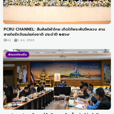
PCRU CHANNEL: สืบศิลป์ผ้าไทย เทิดไท้พระพันปีหลวง สาน
สายใยรักวันแม่แห่งชาติ ประจำปี ๒๕๖๙
42
5 ส.ค. 2569
พัฒนาท้องถิ่น