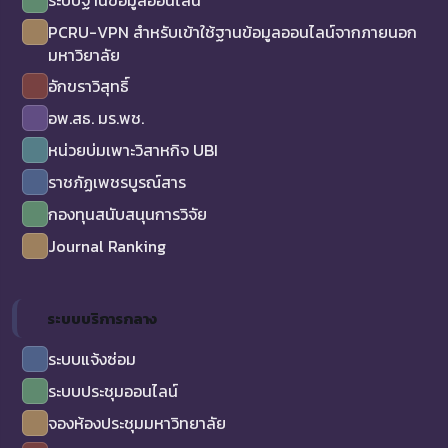
ระบบฐานข้อมูลออนไลน์
PCRU-VPN สำหรับเข้าใช้ฐานข้อมูลออนไลน์จากภายนอก
มหาวิยาลัย
อักขราวิสุทธิ์
อพ.สธ. มร.พช.
หน่วยบ่มเพาะวิสาหกิจ UBI
ราชภัฏเพชรบูรณ์สาร
กองทุนสนับสนุนการวิจัย
Journal Ranking
ระบบบริการกลาง
ระบบแจ้งซ่อม
ระบบประชุมออนไลน์
จองห้องประชุมมหาวิทยาลัย