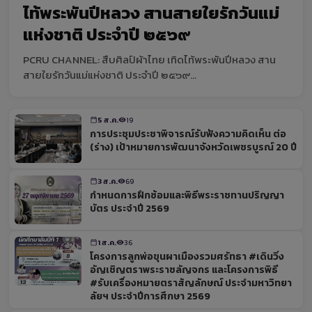
ไท้พระพันปีหลวง สานสายใยรักวันแม่
แห่งชาติ ประจำปี ๒๕๖๙
PCRU CHANNEL: สืบศิลป์ผ้าไทย เทิดไท้พระพันปีหลวง สาน
สายใยรักวันแม่แห่งชาติ ประจำปี ๒๕๖๙...
5 ส.ค.
19
การประชุมประชาพิจารณ์รับฟังความคิดเห็น ต่อ
(ร่าง) เป้าหมายการพัฒนาจังหวัดเพชรบูรณ์ 20 ปี
3 ส.ค.
69
กำหนดการฝึกซ้อมและพิธีพระราชทานปริญญา
บัตร ประจำปี 2569
1 ส.ค.
36
โครงการลูกพ่อขุนผาเมืองรวมศรัทธา #เดินวิ่ง
อัญเชิญตราพระราชลัญจกร และโครงการพิธี
#รับเครื่องหมายตราสัญลักษณ์ ประจำมหาวิทยา
ลัยฯ ประจำปีการศึกษา 2569