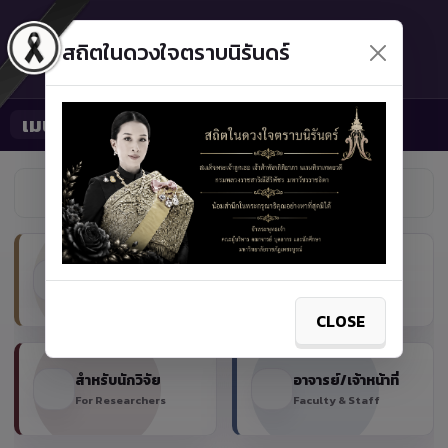
PHETCHABUN RAJABHAT UNIVERSITY
มหาวิทยาลัยราชภัฏเพชรบูรณ์
สถิตในดวงใจตราบนิรันดร์
มุ่งพัฒนาทรัพยากรมนุษย์ที่สมบูรณ์เชิงสร้างสรรค์ โดยบูรณาการ
เมนู
Toggle navigation
ทรัพยากรทุกด้านด้วยกระบวนการมีส่วนร่วมและการจัดการศึกษา
ตลอดชีวิต
บริการด่วน / ค้นหาข้อมูล
สมัครเรียน
สมัครเรียน
ข่าวมหาวิทยาลัย
สำหรับนักศึกษา
Apply Admission
For Students
CLOSE
สำหรับนักวิจัย
อาจารย์/เจ้าหน้าที่
For Researchers
Faculty & Staff