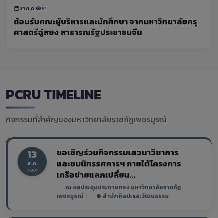
21 ก.ค.
61
ต้อนรับคณะผู้บริหารและนักศึกษา จากมหาวิทยาลัยครุ
ศาสตร์ฉู่สยง สาธารณรัฐประชาชนจีน
PCRU TIMELINE
กิจกรรมที่สำคัญของมหาวิทยาลัยราชภัฏเพชรบูรณ์
ขอเชิญร่วมกิจกรรมเสวนาวิชาการ
13
และชมนิทรรศการฯ ภายใต้โครงการ
ส.ค.
2569
เครือข่ายแลกเปลี่ยน...
ณ หอประชุมประกายทอง มหาวิทยาลัยราชภัฏ
เพชรบูรณ์
|
สำนักศิลปะและวัฒนธรรม