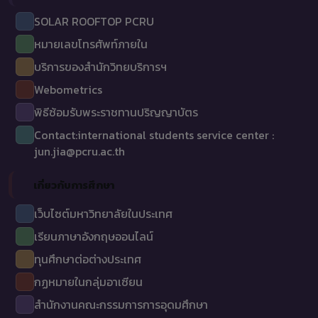
SOLAR ROOFTOP PCRU
หมายเลขโทรศัพท์ภายใน
บริการของสำนักวิทยบริการฯ
Webometrics
พิธีซ้อมรับพระราชทานปริญญาบัตร
Contact:international students service center :
jun.jia@pcru.ac.th
เกี่ยวกับการศึกษา
เว็บไซต์มหาวิทยาลัยในประเทศ
เรียนภาษาอังกฤษออนไลน์
ทุนศึกษาต่อต่างประเทศ
กฏหมายในกลุ่มอาเซียน
สำนักงานคณะกรรมการการอุดมศึกษา