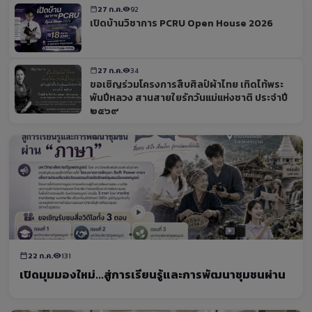
27 ก.ค.
92
เปิดบ้านวิชาการ PCRU Open House 2026
27 ก.ค.
34
ขอเชิญร่วมโครงการสืบศิลป์ผ้าไทย เทิดไท้พระ
พันปีหลวง สานสายใยรักวันแม่แห่งชาติ ประจำปี
๒๕๖๙
22 ก.ค.
131
เปิดมุมมองใหม่...สู่การเรียนรู้และการพัฒนาชุมชนผ่าน