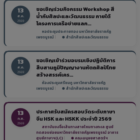
ขอเชิญร่วมกิจกรรม Workshop สี
13
น้ำกับศิลปะและวัฒนธรรม ภายใต้
ส.ค.
2569
โครงการเครือข่ายแลก...
หอประชุมประกายทอง มหาวิทยาลัยราชภัฏ
เพชรบูรณ์
|
สำนักศิลปะและวัฒนธรรม
ขอเชิญเข้าร่วมอบรมเชิงปฏิบัติการ
13
สืบสานภูมิปัญญางานหัตถศิลป์ไทย
ส.ค.
2569
สร้างสรรค์เคร...
ห้องประชุมศรีชมภู มหาวิทยาลัยราชภัฏ
เพชรบูรณ์
|
สำนักศิลปะและวัฒนธรรม
ประกาศรับสมัครสอบวัดระดับภาษา
13
จีน HSK และ HSKK ประจำปี 2569
ก.ย.
2569
สถาบันขงจื่อเส้นทางสายไหมทางทะเล ศูนย์
ทดสอบย่อยมหาวิทยาลัยราชภัฏเพชรบูรณ์ อาคาร
ศูนย์ภาษาฯ(LC)
|
คณะมนุษยศาสตร์ฯ