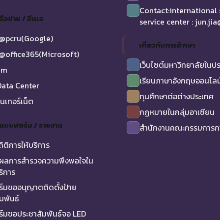
Contact:international
รือข่าย / อีเมล
service center : jun.ji
@pcru(Google)
เกี่ยวกับการศึกษา
@office365(Microsoft)
เว็บไซต์มหาวิทยาลัยในป
am
เรียนภาษาอังกฤษออนไลน
ata Center
ทุนศึกษาต่อต่างประเทศ
ินเทอร์เน็ต
กฏหมายในกลุ่มอาเซียน
/ แบบฟอร์ม / รายงาน
สำนักงานคณะกรรมการกา
ถิติการให้บริการ
ผลการสำรวจความพึงพอใจใน
ริการ
์มขออนุญาตติดตั้งป้าย
มพันธ์
์มขอประชาสัมพันธ์จอ LED