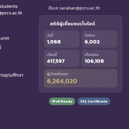
 students
อีเมล saraban@pcru.ac.th
a@pcru.ac.th
สถิติผู้เยี่ยมชมเว็บไซต์
วันนี้
วันก่อน
ระเทศ
1,068
6,002
์
เดือนนี้
เดือนก่อน
417,597
106,108
รอุดมศึกษา
ผู้เข้าชมทั้งหมด
6,264,020
IPv6 Ready
SSL Certificate