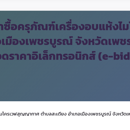
ซื้อครุภัณฑ์เครื่องอบแห้ง
เมืองเพชรบูรณ์ จังหวัดเพช
กวดราคาอิเล็กทรอนิกส์ (e-bi
ไมโครเวฟสุญญากาศ ตำบลสะเดียง อำเภอเมืองเพชรบูรณ์ จังหวัดเพ