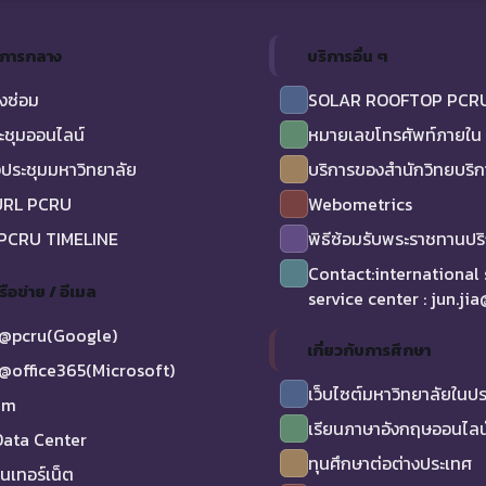
ิการกลาง
บริการอื่น ๆ
งซ่อม
SOLAR ROOFTOP PCR
ะชุมออนไลน์
หมายเลขโทรศัพท์ภายใน
ประชุมมหาวิทยาลัย
บริการของสำนักวิทยบริ
URL PCRU
Webometrics
 PCRU TIMELINE
พิธีซ้อมรับพระราชทานป
Contact:international
รือข่าย / อีเมล
service center : jun.ji
@pcru(Google)
เกี่ยวกับการศึกษา
@office365(Microsoft)
เว็บไซต์มหาวิทยาลัยในป
am
เรียนภาษาอังกฤษออนไลน
ata Center
ทุนศึกษาต่อต่างประเทศ
ินเทอร์เน็ต