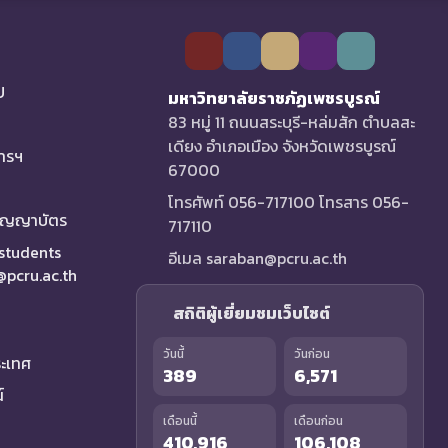
U
มหาวิทยาลัยราชภัฏเพชรบูรณ์
83 หมู่ 11 ถนนสระบุรี-หล่มสัก ตำบลสะ
เดียง อำเภอเมือง จังหวัดเพชรบูรณ์
การฯ
67000
โทรศัพท์ 056-717100 โทรสาร 056-
ริญญาบัตร
717110
 students
อีเมล saraban@pcru.ac.th
a@pcru.ac.th
สถิติผู้เยี่ยมชมเว็บไซต์
วันนี้
วันก่อน
ระเทศ
389
6,571
์
เดือนนี้
เดือนก่อน
410,916
106,108