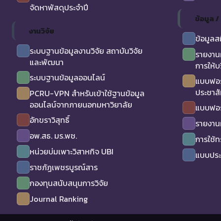
จัดหาพัสดุประจำปี
ข้อมูล 
งานวิจัย
ข้อมูลส
ระบบฐานข้อมูลงานวิจัย สถาบันวิจัย
รายงาน
และพัฒนา
การให้บ
ระบบฐานข้อมูลออนไลน์
แบบฟอร
ประชาสั
PCRU-VPN สำหรับเข้าใช้ฐานข้อมูล
ออนไลน์จากภายนอกมหาวิยาลัย
แบบฟอร
อักขราวิสุทธิ์
รายงาน
อพ.สธ. มร.พช.
การใช้
หน่วยบ่มเพาะวิสาหกิจ UBI
แบบประเ
ราชภัฏเพชรบูรณ์สาร
กองทุนสนับสนุนการวิจัย
Journal Ranking