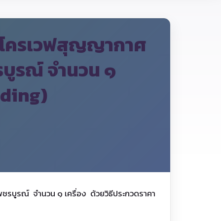
ไมโครเวฟสุญญากาศ
รบูรณ์ จำนวน ๑
dding)
ชรบูรณ์ จำนวน ๑ เครื่อง ด้วยวิธีประกวดราคา