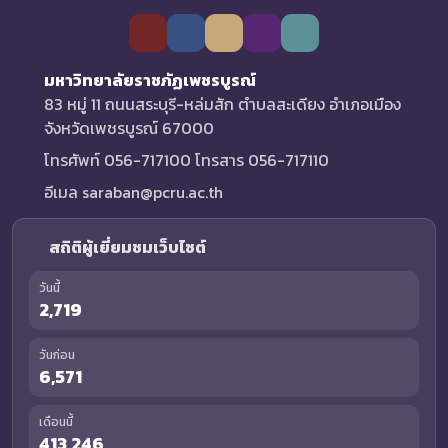
มหาวิทยาลัยราชภัฏเพชรบูรณ์
83 หมู่ 11 ถนนสระบุรี-หล่มสัก ตำบลสะเดียง อำเภอเมือง
จังหวัดเพชรบูรณ์ 67000
โทรศัพท์ 056-717100 โทรสาร 056-717110
อีเมล saraban@pcru.ac.th
สถิติผู้เยี่ยมชมเว็บไซต์
วันนี้
2,719
วันก่อน
6,571
เดือนนี้
413,246