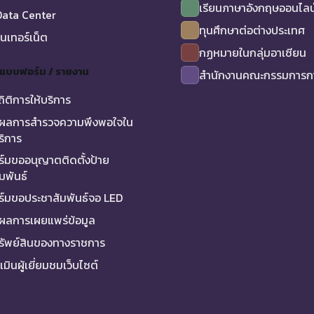
เรียนภาษาอังกฤษออนไลน
ata Center
ทุนศึกษาต่อต่างประเทศ
ินเทอร์เน็ต
กฏหมายในกลุ่มอาเซียน
/ แบบฟอร์ม / รายงาน
สำนักงานคณะกรรมการกา
ถิติการให้บริการ
ผลการสำรวจความพึงพอใจใน
ริการ
์มขออนุญาตติดตั้งป้าย
มพันธ์
์มขอประชาสัมพันธ์จอ LED
ผลการเผยแพร่ข้อมูล
ทรัพย์สินของทางราชการ
มินผู้เยี่ยมชมเว็บไซต์