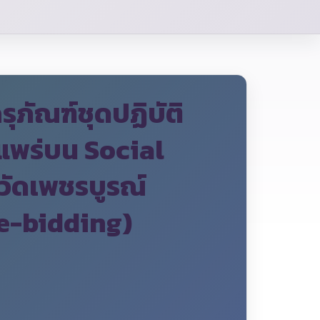
ภัณฑ์ชุดปฏิบัติ
ยแพร่บน Social
วัดเพชรบูรณ์
(e-bidding)