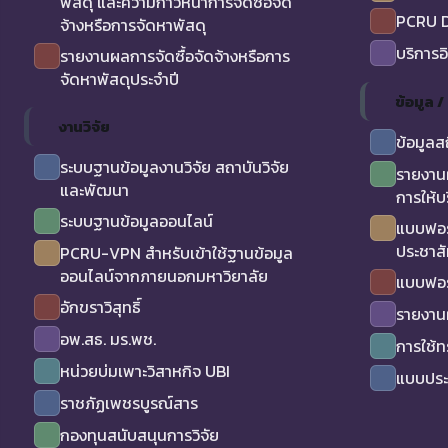
พัสดุ และความก้าวหน้าการจัดซื้อจัด
PCRU D
จ้างหรือการจัดหาพัสดุ
บริการอ
รายงานผลการจัดซื้อจัดจ้างหรือการ
จัดหาพัสดุประจำปี
ข้อมูล 
งานวิจัย
ข้อมูลส
ระบบฐานข้อมูลงานวิจัย สถาบันวิจัย
รายงาน
และพัฒนา
การให้บ
ระบบฐานข้อมูลออนไลน์
แบบฟอร
ประชาสั
PCRU-VPN สำหรับเข้าใช้ฐานข้อมูล
ออนไลน์จากภายนอกมหาวิยาลัย
แบบฟอร
อักขราวิสุทธิ์
รายงาน
อพ.สธ. มร.พช.
การใช้
หน่วยบ่มเพาะวิสาหกิจ UBI
แบบประเ
ราชภัฏเพชรบูรณ์สาร
กองทุนสนับสนุนการวิจัย