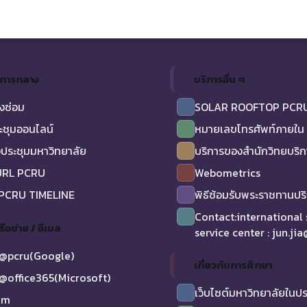
ิการกลาง
บริการอื่น ๆ
งซ่อม
SOLAR ROOFTOP PCR
ะชุมออนไลน์
หมายเลขโทรศัพท์ภายใน
ประชุมมหาวิทยาลัย
บริการของสำนักวิทยบริ
URL PCRU
Webometrics
 PCRU TIMELINE
พิธีซ้อมรับพระราชทานป
Contact:international
รือข่าย / อีเมล
service center : jun.ji
@pcru(Google)
เกี่ยวกับการศึกษา
@office365(Microsoft)
เว็บไซต์มหาวิทยาลัยในป
am