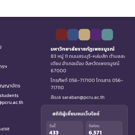
U
มหาวิทยาลัยราชภัฏเพชรบูรณ์
83 หมู่ 11 ถนนสระบุรี-หล่มสัก ตำบลสะ
เดียง อำเภอเมือง จังหวัดเพชรบูรณ์
การฯ
67000
โทรศัพท์ 056-717100 โทรสาร 056-
ริญญาบัตร
717110
 students
อีเมล saraban@pcru.ac.th
a@pcru.ac.th
สถิติผู้เยี่ยมชมเว็บไซต์
วันนี้
วันก่อน
ระเทศ
433
6,571