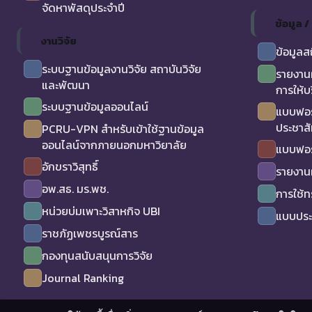
จัดหาพัสดุประจำปี
ข้อมูล 
งานวิจัย
ข้อมูลส
ระบบฐานข้อมูลงานวิจัย สถาบันวิจัย
รายงาน
และพัฒนา
การให้บ
ระบบฐานข้อมูลออนไลน์
แบบฟอร
ประชาสั
PCRU-VPN สำหรับเข้าใช้ฐานข้อมูล
ออนไลน์จากภายนอกมหาวิยาลัย
แบบฟอร
อักขราวิสุทธิ์
รายงาน
อพ.สธ. มร.พช.
การใช้
หน่วยบ่มเพาะวิสาหกิจ UBI
แบบประเ
ราชภัฏเพชรบูรณ์สาร
กองทุนสนับสนุนการวิจัย
Journal Ranking