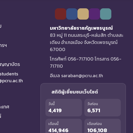
U
มหาวิทยาลัยราชภัฏเพชรบูรณ์
83 หมู่ 11 ถนนสระบุรี-หล่มสัก ตำบลสะ
เดียง อำเภอเมือง จังหวัดเพชรบูรณ์
การฯ
67000
โทรศัพท์ 056-717100 โทรสาร 056-
ริญญาบัตร
717110
 students
อีเมล saraban@pcru.ac.th
a@pcru.ac.th
สถิติผู้เยี่ยมชมเว็บไซต์
วันนี้
วันก่อน
ระเทศ
4,419
6,571
์
เดือนนี้
เดือนก่อน
414,946
106,108