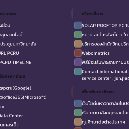
ิการกลาง
บริการอื่น ๆ
งซ่อม
SOLAR ROOFTOP PCR
ะชุมออนไลน์
หมายเลขโทรศัพท์ภายใน
ประชุมมหาวิทยาลัย
บริการของสำนักวิทยบริ
URL PCRU
Webometrics
 PCRU TIMELINE
พิธีซ้อมรับพระราชทานป
Contact:international
รือข่าย / อีเมล
service center : jun.ji
@pcru(Google)
เกี่ยวกับการศึกษา
@office365(Microsoft)
เว็บไซต์มหาวิทยาลัยในป
am
เรียนภาษาอังกฤษออนไลน
ata Center
ทุนศึกษาต่อต่างประเทศ
ินเทอร์เน็ต