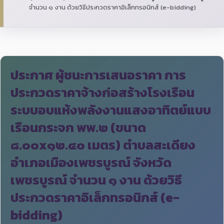
จำนวน ๑ งาน ด้วยวิธีประกวดราคาอิเล็กทรอนิกส์ (e-bidding)
ประกาศ ผู้ชนะการเสนอราคา การ
ประกวดราคาจ้างก่อสร้างโรงเรือน
ระบบอบแห้งพลังงานแสงอาทิตย์แบบ
เรือนกระจก พพ.๒ (ขนาด
๘.๐๐x๑๒.๔๐ เมตร) ตำบลสะเดียง
อำเภอเมืองเพชรบูรณ์ จังหวัด
เพชรบูรณ์ จำนวน ๑ งาน ด้วยวิธี
ประกวดราคาอิเล็กทรอนิกส์ (e-
bidding)