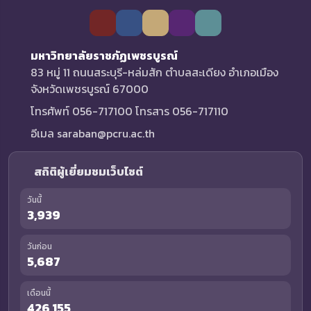
มหาวิทยาลัยราชภัฏเพชรบูรณ์
83 หมู่ 11 ถนนสระบุรี-หล่มสัก ตำบลสะเดียง อำเภอเมือง
จังหวัดเพชรบูรณ์ 67000
โทรศัพท์ 056-717100 โทรสาร 056-717110
อีเมล saraban@pcru.ac.th
สถิติผู้เยี่ยมชมเว็บไซต์
วันนี้
3,939
วันก่อน
5,687
เดือนนี้
426,155