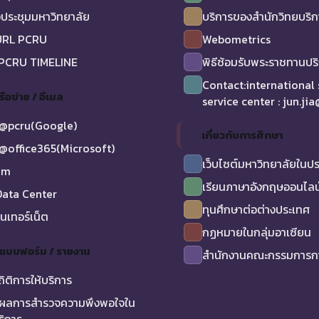
ประชุมมหาวิทยาลัย
บริการของสำนักวิทยบริ
URL PCRU
Webometrics
 PCRU TIMELINE
พิธีซ้อมรับพระราชทานป
Contact:international
รือข่าย / อีเมล
service center : jun.ji
@pcru(Google)
เกี่ยวกับการศึกษา
@office365(Microsoft)
เว็บไซต์มหาวิทยาลัยในป
am
เรียนภาษาอังกฤษออนไลน
ata Center
ทุนศึกษาต่อต่างประเทศ
ินเทอร์เน็ต
กฏหมายในกลุ่มอาเซียน
/ แบบฟอร์ม / รายงาน
สำนักงานคณะกรรมการกา
ถิติการให้บริการ
ผลการสำรวจความพึงพอใจใน