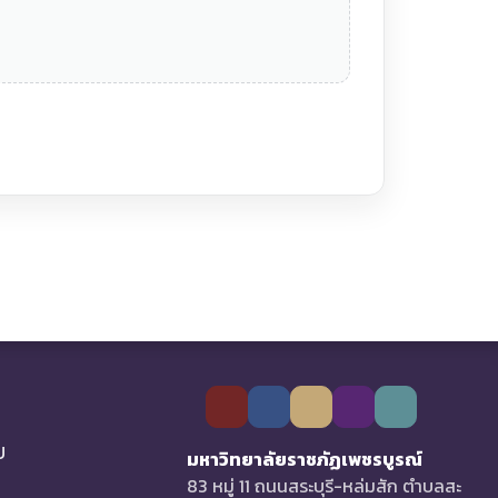
U
มหาวิทยาลัยราชภัฏเพชรบูรณ์
83 หมู่ 11 ถนนสระบุรี-หล่มสัก ตำบลสะ