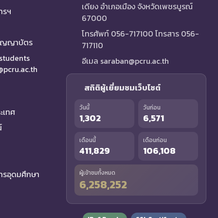
เดียง อำเภอเมือง จังหวัดเพชรบูรณ์
การฯ
67000
โทรศัพท์ 056-717100 โทรสาร 056-
ริญญาบัตร
717110
 students
อีเมล saraban@pcru.ac.th
a@pcru.ac.th
สถิติผู้เยี่ยมชมเว็บไซต์
วันนี้
วันก่อน
ระเทศ
1,302
6,571
์
เดือนนี้
เดือนก่อน
411,829
106,108
รอุดมศึกษา
ผู้เข้าชมทั้งหมด
6,258,252