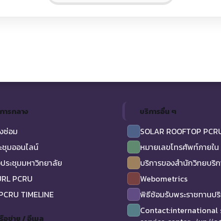
ิการกลาง
บริการอื่น ๆ
งซ่อม
SOLAR ROOFTOP PCR
ะชุมออนไลน์
หมายเลขโทรศัพท์ภายใน
ประชุมมหาวิทยาลัย
บริการของสำนักวิทยบริ
URL PCRU
Webometrics
 PCRU TIMELINE
พิธีซ้อมรับพระราชทานป
Contact:international
รือข่าย / อีเมล