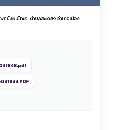
(แพทย์แผนไทย) ตำบลสะเดียง อำเภอเมือง
031848.pdf
6031933.PDF