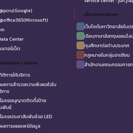
service center : jun.ji
@pcru(Google)
เกี่ยวกับการศึกษา
@office365(Microsoft)
เว็บไซต์มหาวิทยาลัยในป
am
เรียนภาษาอังกฤษออนไลน
ata Center
ทุนศึกษาต่อต่างประเทศ
ินเทอร์เน็ต
กฏหมายในกลุ่มอาเซียน
/ แบบฟอร์ม / รายงาน
สำนักงานคณะกรรมการกา
ถิติการให้บริการ
ผลการสำรวจความพึงพอใจใน
ริการ
์มขออนุญาตติดตั้งป้าย
มพันธ์
์มขอประชาสัมพันธ์จอ LED
ผลการเผยแพร่ข้อมูล