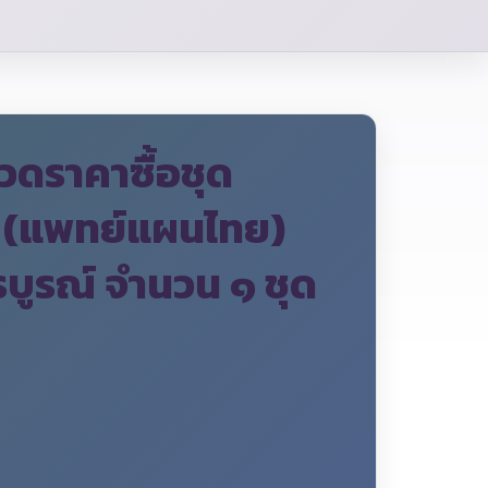
วดราคาซื้อชุด
พ (แพทย์แผนไทย)
บูรณ์ จำนวน ๑ ชุด