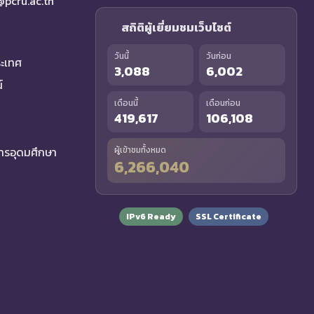
a@pcru.ac.th
สถิติผู้เยี่ยมชมเว็บไซต์
วันนี้
วันก่อน
ระเทศ
3,088
6,002
์
เดือนนี้
เดือนก่อน
419,617
106,108
รอุดมศึกษา
ผู้เข้าชมทั้งหมด
6,266,040
IPv6 Ready
SSL Certificate