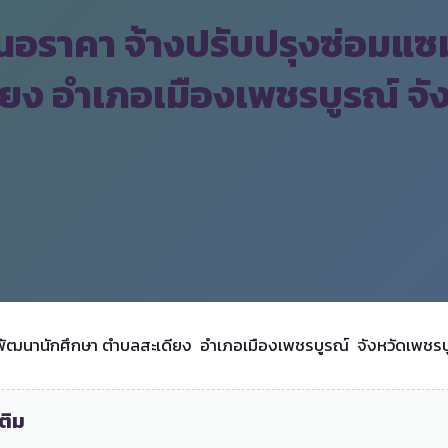
สนอราคา จ้างปรับปรุงซ่อม
ียง อำเภอเมืองเพชรบูรณ์ จั
พัฒนานักศึกษา ตำบลสะเดียง อำเภอเมืองเพชรบูรณ์ จังหวัดเพชรบ
ติม