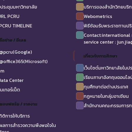
ประชุมมหาวิทยาลัย
บริการของสำนักวิทยบริ
URL PCRU
Webometrics
 PCRU TIMELINE
พิธีซ้อมรับพระราชทานป
Contact:international
รือข่าย / อีเมล
service center : jun.ji
@pcru(Google)
เกี่ยวกับการศึกษา
@office365(Microsoft)
เว็บไซต์มหาวิทยาลัยในป
am
เรียนภาษาอังกฤษออนไลน
ata Center
ทุนศึกษาต่อต่างประเทศ
ินเทอร์เน็ต
กฏหมายในกลุ่มอาเซียน
/ แบบฟอร์ม / รายงาน
สำนักงานคณะกรรมการกา
ถิติการให้บริการ
ผลการสำรวจความพึงพอใจใน