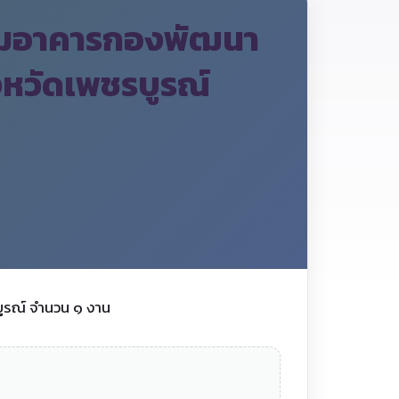
แซมอาคารกองพัฒนา
งหวัดเพชรบูรณ์
ูรณ์ จำนวน ๑ งาน