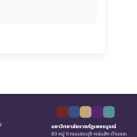
U
มหาวิทยาลัยราชภัฏเพชรบูรณ์
83 หมู่ 11 ถนนสระบุรี-หล่มสัก ตำบลสะ