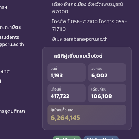
เดียง อำเภอเมือง จังหวัดเพชรบูรณ์
การฯ
67000
โทรศัพท์ 056-717100 โทรสาร 056-
ริญญาบัตร
717110
 students
อีเมล saraban@pcru.ac.th
a@pcru.ac.th
สถิติผู้เยี่ยมชมเว็บไซต์
วันนี้
วันก่อน
ระเทศ
1,193
6,002
์
เดือนนี้
เดือนก่อน
417,722
106,108
รอุดมศึกษา
ผู้เข้าชมทั้งหมด
6,264,145