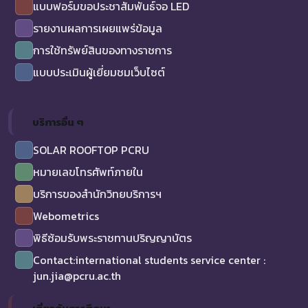
แบบฟอร์มขอประชาสัมพันธ์จอ LED
รายงานผลการเผยแพร่ข้อมูล
การใช้ทรัพย์สินของทางราชการ
แบบประเมินผู้เยี่ยมชมเว็บไซต์
บริการอื่น ๆ
SOLAR ROOFTOP PCRU
หมายเลขโทรศัพท์ภายใน
บริการของสำนักวิทยบริการฯ
Webometrics
พิธีซ้อมรับพระราชทานปริญญาบัตร
Contact:international students service center :
jun.jia@pcru.ac.th