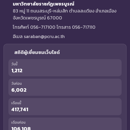
มหาวิทยาลัยราชภัฏเพชรบูรณ์
83 หมู่ 11 ถนนสระบุรี-หล่มสัก ตำบลสะเดียง อำเภอเมือง
จังหวัดเพชรบูรณ์ 67000
โทรศัพท์ 056-717100 โทรสาร 056-717110
อีเมล saraban@pcru.ac.th
สถิติผู้เยี่ยมชมเว็บไซต์
วันนี้
1,212
วันก่อน
6,002
เดือนนี้
417,741
เดือนก่อน
106,108