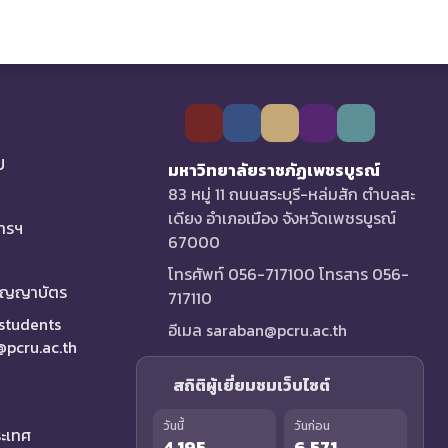
U
มหาวิทยาลัยราชภัฏเพชรบูรณ์
83 หมู่ 11 ถนนสระบุรี-หล่มสัก ตำบลสะ
เดียง อำเภอเมือง จังหวัดเพชรบูรณ์
การฯ
67000
โทรศัพท์ 056-717100 โทรสาร 056-
ริญญาบัตร
717110
 students
อีเมล saraban@pcru.ac.th
a@pcru.ac.th
สถิติผู้เยี่ยมชมเว็บไซต์
วันนี้
วันก่อน
ระเทศ
4,195
6,571