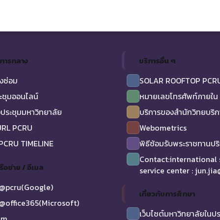
ิการกลาง
บริการอื่น ๆ
งซ่อม
SOLAR ROOFTOP PCR
ะชุมออนไลน์
หมายเลขโทรศัพท์ภายใน
ประชุมมหาวิทยาลัย
บริการของสำนักวิทยบริ
URL PCRU
Webometrics
 PCRU TIMELINE
พิธีซ้อมรับพระราชทานป
Contact:international
รือข่าย / อีเมล
service center : jun.ji
@pcru(Google)
เกี่ยวกับการศึกษา
@office365(Microsoft)
เว็บไซต์มหาวิทยาลัยในป
am