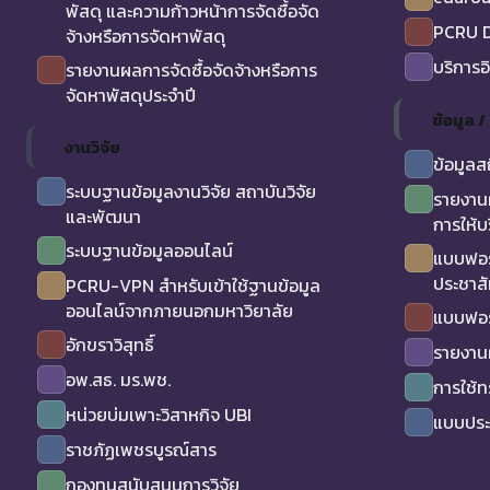
พัสดุ และความก้าวหน้าการจัดซื้อจัด
PCRU D
จ้างหรือการจัดหาพัสดุ
บริการอ
รายงานผลการจัดซื้อจัดจ้างหรือการ
จัดหาพัสดุประจำปี
ข้อมูล 
งานวิจัย
ข้อมูลส
ระบบฐานข้อมูลงานวิจัย สถาบันวิจัย
รายงาน
และพัฒนา
การให้บ
ระบบฐานข้อมูลออนไลน์
แบบฟอร
ประชาสั
PCRU-VPN สำหรับเข้าใช้ฐานข้อมูล
ออนไลน์จากภายนอกมหาวิยาลัย
แบบฟอร
อักขราวิสุทธิ์
รายงาน
อพ.สธ. มร.พช.
การใช้
หน่วยบ่มเพาะวิสาหกิจ UBI
แบบประเ
ราชภัฏเพชรบูรณ์สาร
กองทุนสนับสนุนการวิจัย