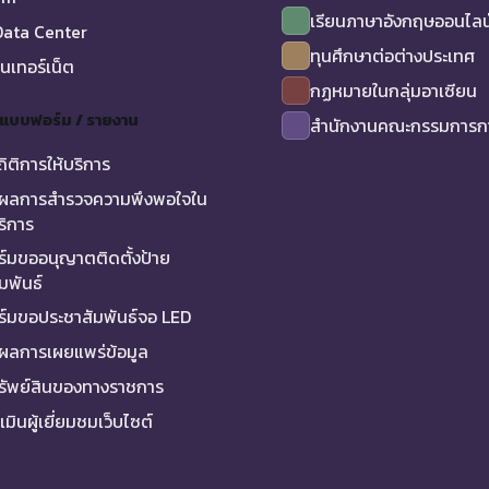
เรียนภาษาอังกฤษออนไลน
ata Center
ทุนศึกษาต่อต่างประเทศ
ินเทอร์เน็ต
กฏหมายในกลุ่มอาเซียน
/ แบบฟอร์ม / รายงาน
สำนักงานคณะกรรมการกา
ถิติการให้บริการ
ผลการสำรวจความพึงพอใจใน
ริการ
์มขออนุญาตติดตั้งป้าย
มพันธ์
์มขอประชาสัมพันธ์จอ LED
ผลการเผยแพร่ข้อมูล
ทรัพย์สินของทางราชการ
มินผู้เยี่ยมชมเว็บไซต์