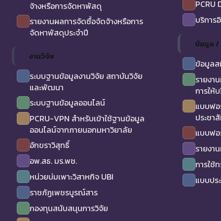
PCRU D
จ้างหรือการจัดหาพัสดุ
บริการอ
รายงานผลการจัดซื้อจัดจ้างหรือการ
จัดหาพัสดุประจำปี
ข้อมูล 
งานวิจัย
ข้อมูลส
ระบบฐานข้อมูลงานวิจัย สถาบันวิจัย
รายงาน
และพัฒนา
การให้บ
ระบบฐานข้อมูลออนไลน์
แบบฟอร
ประชาสั
PCRU-VPN สำหรับเข้าใช้ฐานข้อมูล
ออนไลน์จากภายนอกมหาวิยาลัย
แบบฟอร
อักขราวิสุทธิ์
รายงาน
อพ.สธ. มร.พช.
การใช้
หน่วยบ่มเพาะวิสาหกิจ UBI
แบบประเ
ราชภัฏเพชรบูรณ์สาร
กองทุนสนับสนุนการวิจัย