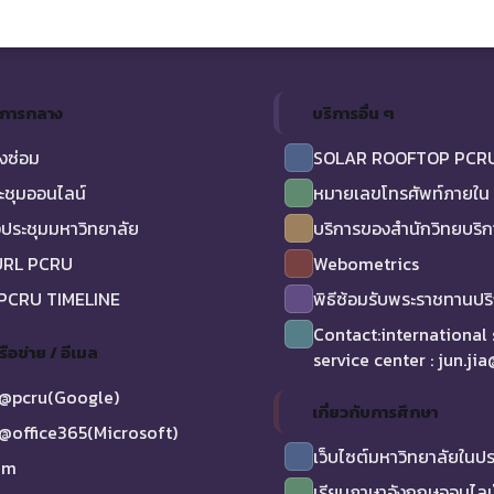
ิการกลาง
บริการอื่น ๆ
งซ่อม
SOLAR ROOFTOP PCR
ะชุมออนไลน์
หมายเลขโทรศัพท์ภายใน
ประชุมมหาวิทยาลัย
บริการของสำนักวิทยบริ
URL PCRU
Webometrics
 PCRU TIMELINE
พิธีซ้อมรับพระราชทานป
Contact:international
รือข่าย / อีเมล
service center : jun.ji
@pcru(Google)
เกี่ยวกับการศึกษา
@office365(Microsoft)
เว็บไซต์มหาวิทยาลัยในป
am
เรียนภาษาอังกฤษออนไลน