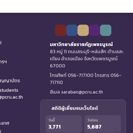
U
มหาวิทยาลัยราชภัฏเพชรบูรณ์
83 หมู่ 11 ถนนสระบุรี-หล่มสัก ตำบลสะ
เดียง อำเภอเมือง จังหวัดเพชรบูรณ์
การฯ
67000
โทรศัพท์ 056-717100 โทรสาร 056-
ริญญาบัตร
717110
 students
อีเมล saraban@pcru.ac.th
a@pcru.ac.th
สถิติผู้เยี่ยมชมเว็บไซต์
วันนี้
วันก่อน
ระเทศ
3,771
5,687
์