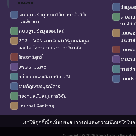
งานวิจัย
ข้อมูลส
ระบบฐานข้อมูลงานวิจัย สถาบันวิจัย
รายงาน
และพัฒนา
การให้บ
ระบบฐานข้อมูลออนไลน์
แบบฟอร
ประชาสั
PCRU-VPN สำหรับเข้าใช้ฐานข้อมูล
ออนไลน์จากภายนอกมหาวิยาลัย
แบบฟอร
อักขราวิสุทธิ์
รายงาน
อพ.สธ. มร.พช.
การใช้
หน่วยบ่มเพาะวิสาหกิจ UBI
แบบประเ
ราชภัฏเพชรบูรณ์สาร
กองทุนสนับสนุนการวิจัย
Journal Ranking
เราใช้คุกกี้เพื่อเพิ่มประสบการณ์และความพึงพอใจในกา
Copyright © 2026 Phetchabun Rajabhat 