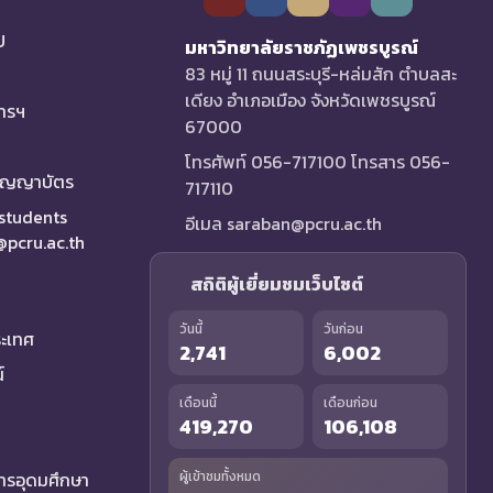
U
มหาวิทยาลัยราชภัฏเพชรบูรณ์
83 หมู่ 11 ถนนสระบุรี-หล่มสัก ตำบลสะ
เดียง อำเภอเมือง จังหวัดเพชรบูรณ์
การฯ
67000
โทรศัพท์ 056-717100 โทรสาร 056-
ริญญาบัตร
717110
 students
อีเมล saraban@pcru.ac.th
a@pcru.ac.th
สถิติผู้เยี่ยมชมเว็บไซต์
วันนี้
วันก่อน
ระเทศ
2,741
6,002
์
เดือนนี้
เดือนก่อน
419,270
106,108
รอุดมศึกษา
ผู้เข้าชมทั้งหมด