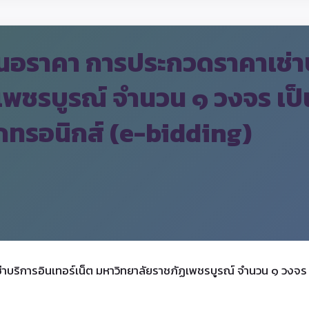
นอราคา การประกวดราคาเช่าบ
พชรบูรณ์ จำนวน ๑ วงจร เป็น
็กทรอนิกส์ (e-bidding)
ริการอินเทอร์เน็ต มหาวิทยาลัยราชภัฏเพชรบูรณ์ จำนวน ๑ วงจร เป