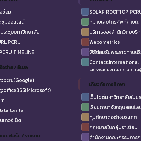
งซ่อม
SOLAR ROOFTOP PCR
ะชุมออนไลน์
หมายเลขโทรศัพท์ภายใน
ประชุมมหาวิทยาลัย
บริการของสำนักวิทยบริ
URL PCRU
Webometrics
 PCRU TIMELINE
พิธีซ้อมรับพระราชทานป
Contact:international
รือข่าย / อีเมล
service center : jun.ji
@pcru(Google)
เกี่ยวกับการศึกษา
@office365(Microsoft)
เว็บไซต์มหาวิทยาลัยในป
am
เรียนภาษาอังกฤษออนไลน
ata Center
ทุนศึกษาต่อต่างประเทศ
ินเทอร์เน็ต
กฏหมายในกลุ่มอาเซียน
/ แบบฟอร์ม / รายงาน
สำนักงานคณะกรรมการกา