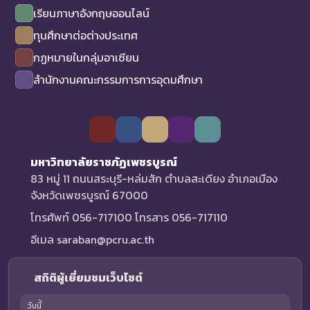
เรียนภาษาอังกฤษออนไลน์
ทุนศึกษาต่อต่างประเทศ
กฏหมายในกลุ่มอาเซียน
สำนักงานคณะกรรมการการอุดมศึกษา
มหาวิทยาลัยราชภัฏเพชรบูรณ์
83 หมู่ 11 ถนนสระบุรี-หล่มสัก ตำบลสะเดียง อำเภอเมือง
จังหวัดเพชรบูรณ์ 67000
โทรศัพท์ 056-717100 โทรสาร 056-717110
อีเมล saraban@pcru.ac.th
สถิติผู้เยี่ยมชมเว็บไซต์
วันนี้