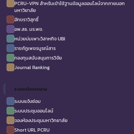
PCRU-VPN สำหรับเข้าใช้ฐานข้อมูลออนไลน์จากภายนอก
มหาวิยาลัย
อักขราวิสุทธิ์
อพ.สธ. มร.พช.
หน่วยบ่มเพาะวิสาหกิจ UBI
ราชภัฏเพชรบูรณ์สาร
กองทุนสนับสนุนการวิจัย
Journal Ranking
ระบบบริการกลาง
ระบบแจ้งซ่อม
ระบบประชุมออนไลน์
จองห้องประชุมมหาวิทยาลัย
Short URL PCRU