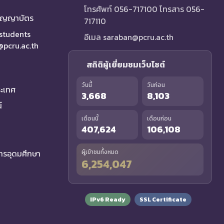
โทรศัพท์ 056-717100 โทรสาร 056-
ริญญาบัตร
717110
 students
อีเมล saraban@pcru.ac.th
a@pcru.ac.th
สถิติผู้เยี่ยมชมเว็บไซต์
วันนี้
วันก่อน
ระเทศ
3,668
8,103
์
เดือนนี้
เดือนก่อน
407,624
106,108
รอุดมศึกษา
ผู้เข้าชมทั้งหมด
6,254,047
IPv6 Ready
SSL Certificate