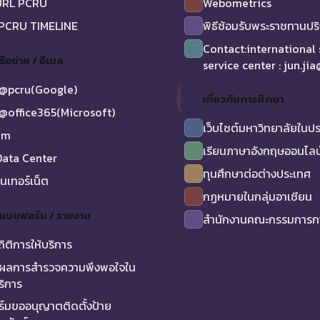
URL PCRU
Webometrics
 PCRU TIMELINE
พิธีซ้อมรับพระราชทานป
Contact:international
รือข่าย / อีเมล
service center : jun.ji
@pcru(Google)
เกี่ยวกับการศึกษา
@office365(Microsoft)
เว็บไซต์มหาวิทยาลัยในป
am
เรียนภาษาอังกฤษออนไลน
ata Center
ทุนศึกษาต่อต่างประเทศ
ินเทอร์เน็ต
กฏหมายในกลุ่มอาเซียน
/ แบบฟอร์ม / รายงาน
สำนักงานคณะกรรมการกา
ถิติการให้บริการ
ผลการสำรวจความพึงพอใจใน
ริการ
์มขออนุญาตติดตั้งป้าย