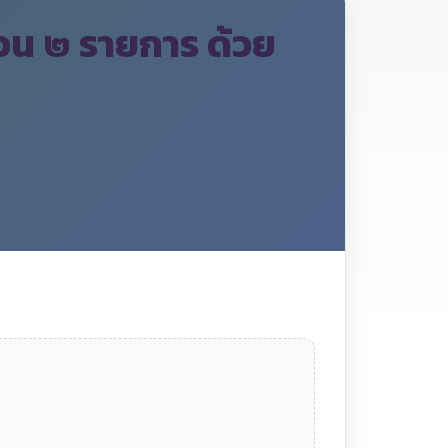
วน ๒ รายการ ด้วย