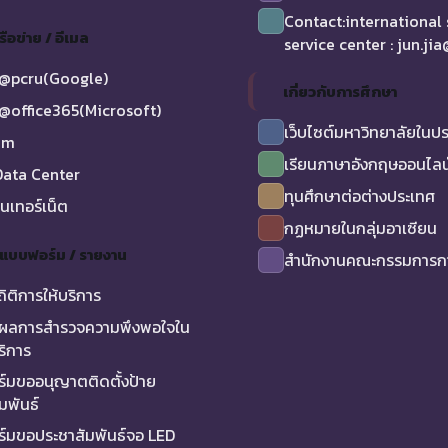
Contact:international
รือข่าย / อีเมล
service center : jun.ji
@pcru(Google)
เกี่ยวกับการศึกษา
@office365(Microsoft)
เว็บไซต์มหาวิทยาลัยในป
am
เรียนภาษาอังกฤษออนไลน
ata Center
ทุนศึกษาต่อต่างประเทศ
ินเทอร์เน็ต
กฏหมายในกลุ่มอาเซียน
/ แบบฟอร์ม / รายงาน
สำนักงานคณะกรรมการกา
ถิติการให้บริการ
ผลการสำรวจความพึงพอใจใน
ริการ
์มขออนุญาตติดตั้งป้าย
มพันธ์
์มขอประชาสัมพันธ์จอ LED