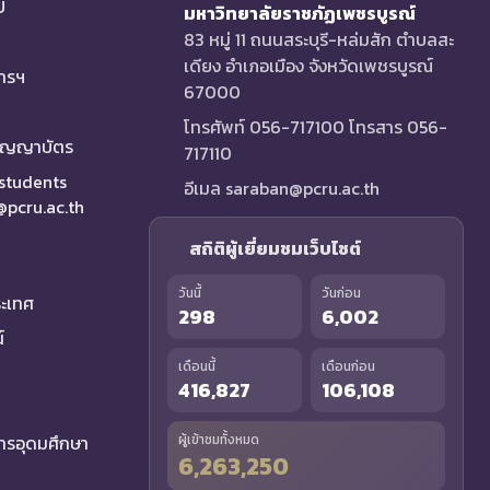
U
มหาวิทยาลัยราชภัฏเพชรบูรณ์
83 หมู่ 11 ถนนสระบุรี-หล่มสัก ตำบลสะ
เดียง อำเภอเมือง จังหวัดเพชรบูรณ์
การฯ
67000
โทรศัพท์ 056-717100 โทรสาร 056-
ริญญาบัตร
717110
 students
อีเมล saraban@pcru.ac.th
a@pcru.ac.th
สถิติผู้เยี่ยมชมเว็บไซต์
วันนี้
วันก่อน
ระเทศ
298
6,002
์
เดือนนี้
เดือนก่อน
416,827
106,108
รอุดมศึกษา
ผู้เข้าชมทั้งหมด
6,263,250