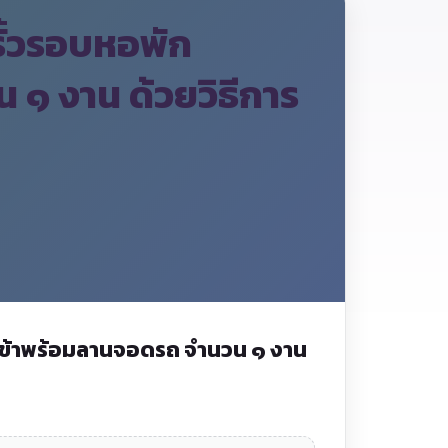
ั้วรอบหอพัก
๑ งาน ด้วยวิธีการ
เข้าพร้อมลานจอดรถ จำนวน ๑ งาน