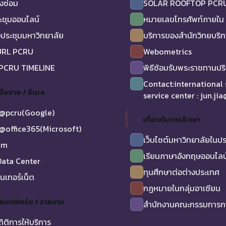
งซ่อม
SOLAR ROOFTOP PCR
ะชุมออนไลน์
หมายเลขโทรศัพท์ภายใน
ประชุมมหาวิทยาลัย
บริการของสำนักวิทยบริ
URL PCRU
Webometrics
 PCRU TIMELINE
พิธีซ้อมรับพระราชทานป
Contact:international
รือข่าย / อีเมล
service center : jun.ji
@pcru(Google)
เกี่ยวกับการศึกษา
@office365(Microsoft)
เว็บไซต์มหาวิทยาลัยในป
am
เรียนภาษาอังกฤษออนไลน
ata Center
ทุนศึกษาต่อต่างประเทศ
ินเทอร์เน็ต
กฏหมายในกลุ่มอาเซียน
/ แบบฟอร์ม / รายงาน
สำนักงานคณะกรรมการกา
ถิติการให้บริการ