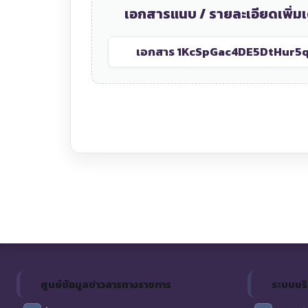
เอกสารแนบ / รายละเอียดเพิ่มเ
เอกสาร 1
KcSpGac4DE5DtHur5q
ศูนย์ข้อมูลข่าวสารทางราชการ
ระบบบร