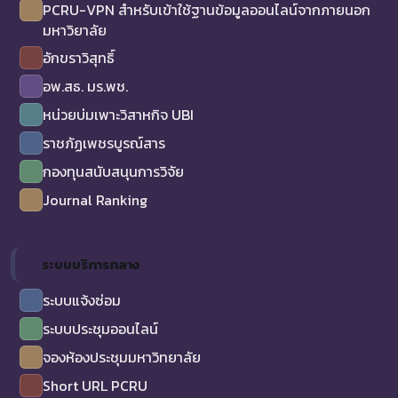
PCRU-VPN สำหรับเข้าใช้ฐานข้อมูลออนไลน์จากภายนอก
มหาวิยาลัย
อักขราวิสุทธิ์
อพ.สธ. มร.พช.
หน่วยบ่มเพาะวิสาหกิจ UBI
ราชภัฏเพชรบูรณ์สาร
กองทุนสนับสนุนการวิจัย
Journal Ranking
ระบบบริการกลาง
ระบบแจ้งซ่อม
ระบบประชุมออนไลน์
จองห้องประชุมมหาวิทยาลัย
Short URL PCRU