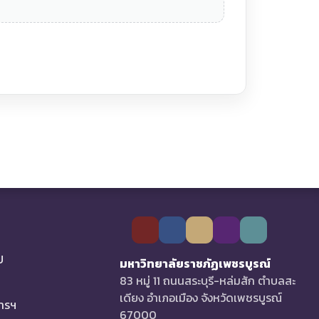
U
มหาวิทยาลัยราชภัฏเพชรบูรณ์
83 หมู่ 11 ถนนสระบุรี-หล่มสัก ตำบลสะ
เดียง อำเภอเมือง จังหวัดเพชรบูรณ์
การฯ
67000