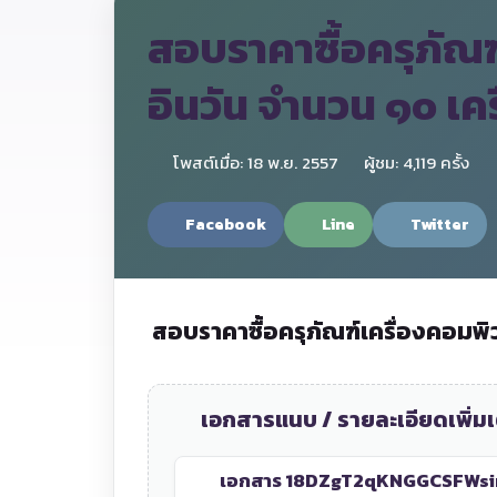
สอบราคาซื้อครุภัณ
อินวัน จำนวน ๑๐ เครื่
โพสต์เมื่อ: 18 พ.ย. 2557
ผู้ชม: 4,119 ครั้ง
Facebook
Line
Twitter
สอบราคาซื้อ
ครุภัณฑ์เครื่องคอมพ
เอกสารแนบ / รายละเอียดเพิ่มเ
เอกสาร 1
8DZgT2qKNGGCSFWsim