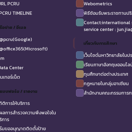
URL PCRU
Webometrics
 PCRU TIMELINE
พิธีซ้อมรับพระราชทานป
Contact:international
รือข่าย / อีเมล
service center : jun.ji
@pcru(Google)
เกี่ยวกับการศึกษา
@office365(Microsoft)
เว็บไซต์มหาวิทยาลัยในป
am
เรียนภาษาอังกฤษออนไลน
ata Center
ทุนศึกษาต่อต่างประเทศ
ินเทอร์เน็ต
กฏหมายในกลุ่มอาเซียน
/ แบบฟอร์ม / รายงาน
สำนักงานคณะกรรมการกา
ถิติการให้บริการ
ผลการสำรวจความพึงพอใจใน
ริการ
์มขออนุญาตติดตั้งป้าย