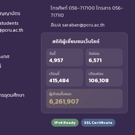
โทรศัพท์ 056-717100 โทรสาร 056-
ริญญาบัตร
717110
 students
อีเมล saraban@pcru.ac.th
a@pcru.ac.th
สถิติผู้เยี่ยมชมเว็บไซต์
วันนี้
วันก่อน
ระเทศ
4,957
6,571
์
เดือนนี้
เดือนก่อน
415,484
106,108
รอุดมศึกษา
ผู้เข้าชมทั้งหมด
6,261,907
IPv6 Ready
SSL Certificate