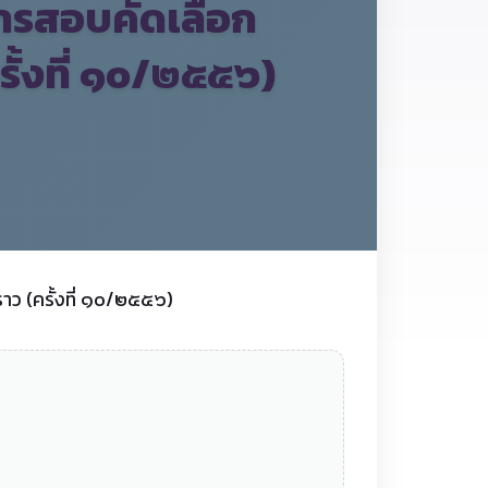
การสอบคัดเลือก
รั้งที่ ๑๐/๒๕๕๖)
าว (ครั้งที่ ๑๐/๒๕๕๖)