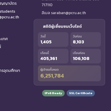
ริญญาบัตร
717110
 students
อีเมล saraban@pcru.ac.th
a@pcru.ac.th
สถิติผู้เยี่ยมชมเว็บไซต์
วันนี้
วันก่อน
ระเทศ
1,405
8,103
์
เดือนนี้
เดือนก่อน
405,361
106,108
รอุดมศึกษา
ผู้เข้าชมทั้งหมด
6,251,784
IPv6 Ready
SSL Certificate