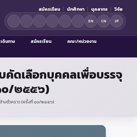
สมัครเรียน
นักศึกษา
บุคลากร
วิจัย
EN
CN
JP
รเดินทาง
สมัครเรียน
คณะ/หน่วยงาน
คัดเลือกบุคคลเพื่อบรรจุ
ี่ ๑๐/๒๕๕๖)
างชั่วคราว (ครั้งที่ ๑๐/๒๕๕๖)