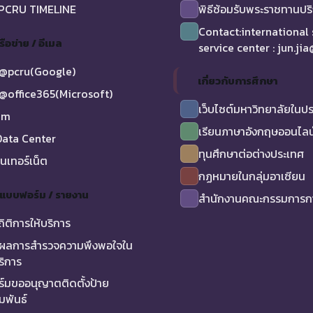
 PCRU TIMELINE
พิธีซ้อมรับพระราชทานป
Contact:international
รือข่าย / อีเมล
service center : jun.ji
@pcru(Google)
เกี่ยวกับการศึกษา
@office365(Microsoft)
เว็บไซต์มหาวิทยาลัยในป
am
เรียนภาษาอังกฤษออนไลน
ata Center
ทุนศึกษาต่อต่างประเทศ
ินเทอร์เน็ต
กฏหมายในกลุ่มอาเซียน
/ แบบฟอร์ม / รายงาน
สำนักงานคณะกรรมการกา
ถิติการให้บริการ
ผลการสำรวจความพึงพอใจใน
ริการ
์มขออนุญาตติดตั้งป้าย
มพันธ์