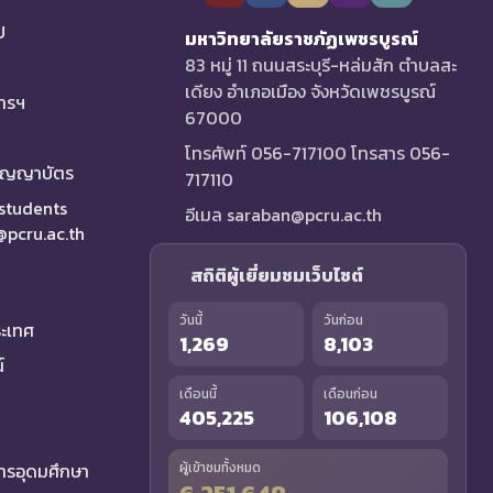
U
มหาวิทยาลัยราชภัฏเพชรบูรณ์
83 หมู่ 11 ถนนสระบุรี-หล่มสัก ตำบลสะ
เดียง อำเภอเมือง จังหวัดเพชรบูรณ์
การฯ
67000
โทรศัพท์ 056-717100 โทรสาร 056-
ริญญาบัตร
717110
 students
อีเมล saraban@pcru.ac.th
a@pcru.ac.th
สถิติผู้เยี่ยมชมเว็บไซต์
วันนี้
วันก่อน
ระเทศ
1,269
8,103
์
เดือนนี้
เดือนก่อน
405,225
106,108
รอุดมศึกษา
ผู้เข้าชมทั้งหมด