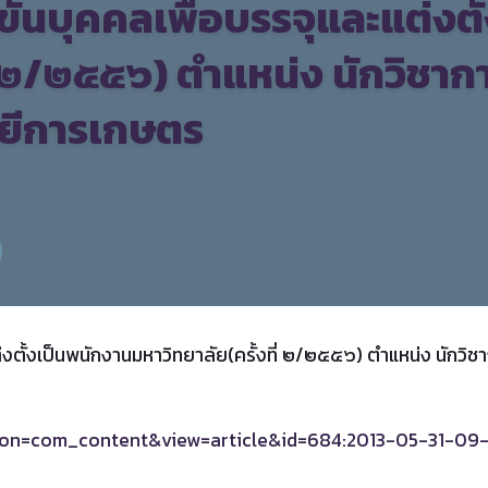
นบุคคลเพื่อบรรจุและแต่งตั
ี่ ๒/๒๕๕๖) ตำแหน่ง นักวิชาก
ลยีการเกษตร
ตั้งเป็นพนักงานมหาวิทยาลัย(ครั้งที่ ๒/๒๕๕๖) ตำแหน่ง นักวิชา
option=com_content&view=article&id=684:2013-05-31-0