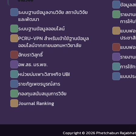
ข้อมูลส
ระบบฐานข้อมูลงานวิจัย สถาบันวิจัย
รายงาน
และพัฒนา
การให้บ
ระบบฐานข้อมูลออนไลน์
แบบฟอร
ประชาสั
PCRU-VPN สำหรับเข้าใช้ฐานข้อมูล
ออนไลน์จากภายนอกมหาวิยาลัย
แบบฟอร
อักขราวิสุทธิ์
รายงาน
อพ.สธ. มร.พช.
การใช้
หน่วยบ่มเพาะวิสาหกิจ UBI
แบบประเ
ราชภัฏเพชรบูรณ์สาร
กองทุนสนับสนุนการวิจัย
Journal Ranking
Copyright © 2026 Phetchabun Rajabhat 