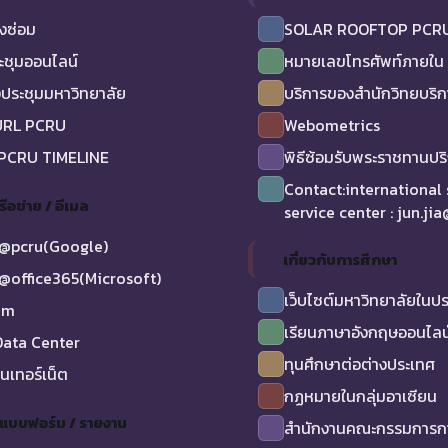
งซ่อม
SOLAR ROOFTOP PCR
ะชุมออนไลน์
หมายเลขโทรศัพท์ภายใน
ประชุมมหาวิทยาลัย
บริการของสำนักวิทยบริ
URL PCRU
Webometrics
 PCRU TIMELINE
พิธีซ้อมรับพระราชทานป
Contact:international
รือข่าย / อีเมล
service center : jun.ji
@pcru(Google)
เกี่ยวกับการศึกษา
@office365(Microsoft)
เว็บไซต์มหาวิทยาลัยในป
am
เรียนภาษาอังกฤษออนไลน
ata Center
ทุนศึกษาต่อต่างประเทศ
ินเทอร์เน็ต
กฏหมายในกลุ่มอาเซียน
/ แบบฟอร์ม / รายงาน
สำนักงานคณะกรรมการกา