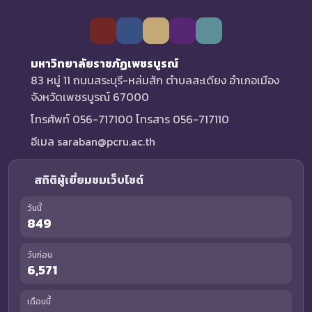
มหาวิทยาลัยราชภัฏเพชรบูรณ์
83 หมู่ 11 ถนนสระบุรี-หล่มสัก ตำบลสะเดียง อำเภอเมือง
จังหวัดเพชรบูรณ์ 67000
โทรศัพท์ 056-717100 โทรสาร 056-717110
อีเมล saraban@pcru.ac.th
สถิติผู้เยี่ยมชมเว็บไซต์
วันนี้
849
วันก่อน
6,571
เดือนนี้