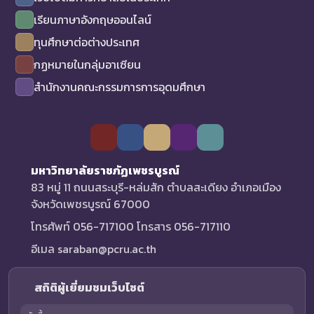
เรียนภาษาอังกฤษออนไลน์
ทุนศึกษาต่อต่างประเทศ
กฏหมายในกลุ่มอาเซียน
สำนักงานคณะกรรมการการอุดมศึกษา
มหาวิทยาลัยราชภัฏเพชรบูรณ์
83 หมู่ 11 ถนนสระบุรี-หล่มสัก ตำบลสะเดียง อำเภอเมือง
จังหวัดเพชรบูรณ์ 67000
โทรศัพท์ 056-717100 โทรสาร 056-717110
อีเมล saraban@pcru.ac.th
สถิติผู้เยี่ยมชมเว็บไซต์