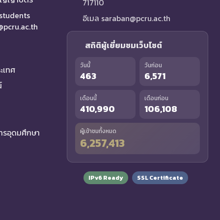
717110
 students
อีเมล saraban@pcru.ac.th
a@pcru.ac.th
สถิติผู้เยี่ยมชมเว็บไซต์
วันนี้
วันก่อน
ระเทศ
463
6,571
์
เดือนนี้
เดือนก่อน
410,990
106,108
รอุดมศึกษา
ผู้เข้าชมทั้งหมด
6,257,413
IPv6 Ready
SSL Certificate