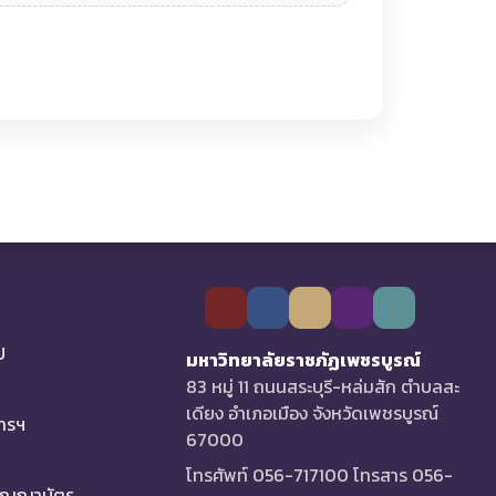
U
มหาวิทยาลัยราชภัฏเพชรบูรณ์
83 หมู่ 11 ถนนสระบุรี-หล่มสัก ตำบลสะ
เดียง อำเภอเมือง จังหวัดเพชรบูรณ์
การฯ
67000
โทรศัพท์ 056-717100 โทรสาร 056-
ริญญาบัตร