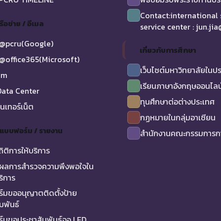
Contact:international
รือข่าย / อีเมล
service center : jun.ji
@pcru(Google)
เกี่ยวกับการศึกษา
@office365(Microsoft)
เว็บไซต์มหาวิทยาลัยในป
am
เรียนภาษาอังกฤษออนไลน
ata Center
ทุนศึกษาต่อต่างประเทศ
ินเทอร์เน็ต
กฏหมายในกลุ่มอาเซียน
/ แบบฟอร์ม / รายงาน
สำนักงานคณะกรรมการกา
ถิติการให้บริการ
ผลการสำรวจความพึงพอใจใน
ริการ
์มขออนุญาตติดตั้งป้าย
มพันธ์
์มขอประชาสัมพันธ์จอ LED