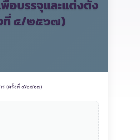
กเพื่อบรรจุและแต่งตั้ง
้งที่ ๔/๒๕๖๗)
าร (ครั้งที่ ๔/๒๕๖๗)