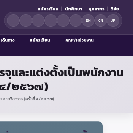
สมัครเรียน
นักศึกษา
บุคลากร
วิจัย
EN
CN
JP
รเดินทาง
สมัครเรียน
คณะ/หน่วยงาน
บรรจุและแต่งตั้งเป็นพนักงาน
ี่ ๔/๒๕๖๗)
ลัย สายวิชาการ (ครั้งที่ ๔/๒๕๖๗)