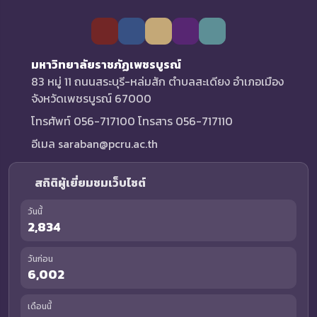
มหาวิทยาลัยราชภัฏเพชรบูรณ์
83 หมู่ 11 ถนนสระบุรี-หล่มสัก ตำบลสะเดียง อำเภอเมือง
จังหวัดเพชรบูรณ์ 67000
โทรศัพท์ 056-717100 โทรสาร 056-717110
อีเมล saraban@pcru.ac.th
สถิติผู้เยี่ยมชมเว็บไซต์
วันนี้
2,834
วันก่อน
6,002
เดือนนี้