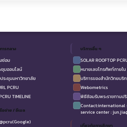
ิการกลาง
บริการอื่น ๆ
งซ่อม
SOLAR ROOFTOP PCR
ะชุมออนไลน์
หมายเลขโทรศัพท์ภายใน
ประชุมมหาวิทยาลัย
บริการของสำนักวิทยบริ
URL PCRU
Webometrics
 PCRU TIMELINE
พิธีซ้อมรับพระราชทานป
Contact:international
รือข่าย / อีเมล
service center : jun.ji
@pcru(Google)
เกี่ยวกับการศึกษา