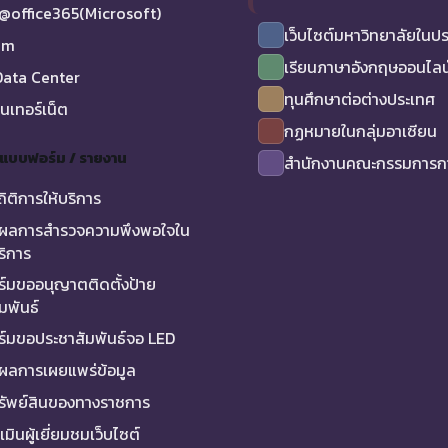
@office365(Microsoft)
เว็บไซต์มหาวิทยาลัยในป
am
เรียนภาษาอังกฤษออนไลน
ata Center
ทุนศึกษาต่อต่างประเทศ
ินเทอร์เน็ต
กฏหมายในกลุ่มอาเซียน
/ แบบฟอร์ม / รายงาน
สำนักงานคณะกรรมการกา
ถิติการให้บริการ
ผลการสำรวจความพึงพอใจใน
ริการ
์มขออนุญาตติดตั้งป้าย
มพันธ์
์มขอประชาสัมพันธ์จอ LED
ผลการเผยแพร่ข้อมูล
ทรัพย์สินของทางราชการ
มินผู้เยี่ยมชมเว็บไซต์