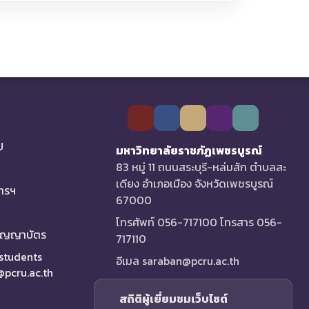
U
มหาวิทยาลัยราชภัฏเพชรบูรณ์
83 หมู่ 11 ถนนสระบุรี-หล่มสัก ตำบลสะ
เดียง อำเภอเมือง จังหวัดเพชรบูรณ์
การฯ
67000
โทรศัพท์ 056-717100 โทรสาร 056-
ริญญาบัตร
717110
 students
อีเมล saraban@pcru.ac.th
a@pcru.ac.th
สถิติผู้เยี่ยมชมเว็บไซต์