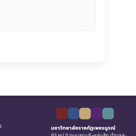
U
มหาวิทยาลัยราชภัฏเพชรบูรณ์
83 หมู่ 11 ถนนสระบุรี-หล่มสัก ตำบลสะ