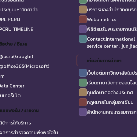
ประชุมมหาวิทยาลัย
บริการของสำนักวิทยบริ
URL PCRU
Webometrics
 PCRU TIMELINE
พิธีซ้อมรับพระราชทานป
Contact:international
รือข่าย / อีเมล
service center : jun.ji
@pcru(Google)
เกี่ยวกับการศึกษา
@office365(Microsoft)
เว็บไซต์มหาวิทยาลัยในป
am
เรียนภาษาอังกฤษออนไลน
ata Center
ทุนศึกษาต่อต่างประเทศ
ินเทอร์เน็ต
กฏหมายในกลุ่มอาเซียน
/ แบบฟอร์ม / รายงาน
สำนักงานคณะกรรมการกา
ถิติการให้บริการ
ผลการสำรวจความพึงพอใจใน