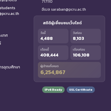
717110
 students
อีเมล saraban@pcru.ac.th
a@pcru.ac.th
สถิติผู้เยี่ยมชมเว็บไซต์
วันนี้
วันก่อน
ระเทศ
4,488
8,103
์
เดือนนี้
เดือนก่อน
408,444
106,108
รอุดมศึกษา
ผู้เข้าชมทั้งหมด
6,254,867
IPv6 Ready
SSL Certificate