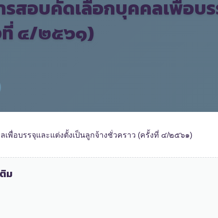
ารสอบคัดเลือกบุคคลเพื่อบรร
้งที่ ๔/๒๕๖๑)
ื่อบรรจุและแต่งตั้งเป็นลูกจ้างชั่วคราว (ครั้งที่ ๔/๒๕๖๑)
ติม