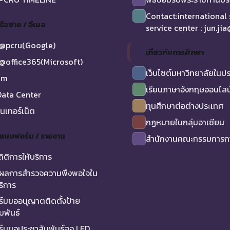
Contact:international
รือข่าย / อีเมล
service center : jun.ji
@pcru(Google)
เกี่ยวกับการศึกษา
@office365(Microsoft)
เว็บไซต์มหาวิทยาลัยในป
am
เรียนภาษาอังกฤษออนไลน
ata Center
ทุนศึกษาต่อต่างประเทศ
ินเทอร์เน็ต
กฏหมายในกลุ่มอาเซียน
/ แบบฟอร์ม / รายงาน
สำนักงานคณะกรรมการกา
ถิติการให้บริการ
ผลการสำรวจความพึงพอใจใน
ริการ
์มขออนุญาตติดตั้งป้าย
มพันธ์
์มขอประชาสัมพันธ์จอ LED