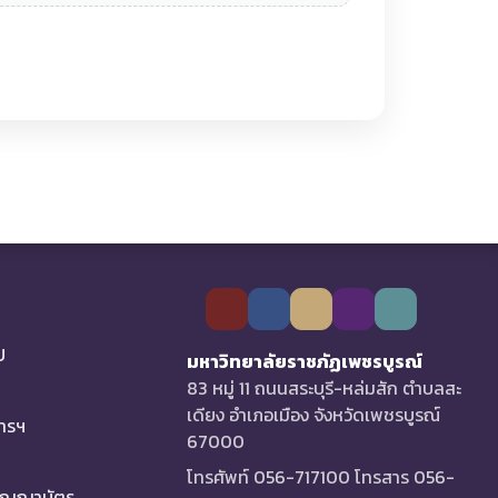
U
มหาวิทยาลัยราชภัฏเพชรบูรณ์
83 หมู่ 11 ถนนสระบุรี-หล่มสัก ตำบลสะ
เดียง อำเภอเมือง จังหวัดเพชรบูรณ์
การฯ
67000
โทรศัพท์ 056-717100 โทรสาร 056-
ริญญาบัตร