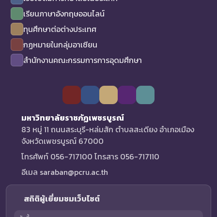
เรียนภาษาอังกฤษออนไลน์
ทุนศึกษาต่อต่างประเทศ
กฏหมายในกลุ่มอาเซียน
สำนักงานคณะกรรมการการอุดมศึกษา
มหาวิทยาลัยราชภัฏเพชรบูรณ์
83 หมู่ 11 ถนนสระบุรี-หล่มสัก ตำบลสะเดียง อำเภอเมือง
จังหวัดเพชรบูรณ์ 67000
โทรศัพท์ 056-717100 โทรสาร 056-717110
อีเมล saraban@pcru.ac.th
สถิติผู้เยี่ยมชมเว็บไซต์