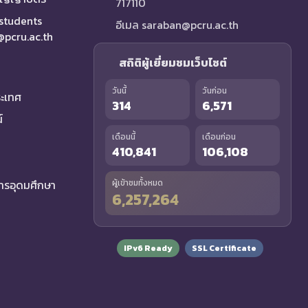
717110
 students
อีเมล saraban@pcru.ac.th
a@pcru.ac.th
สถิติผู้เยี่ยมชมเว็บไซต์
วันนี้
วันก่อน
ระเทศ
314
6,571
์
เดือนนี้
เดือนก่อน
410,841
106,108
รอุดมศึกษา
ผู้เข้าชมทั้งหมด
6,257,264
IPv6 Ready
SSL Certificate