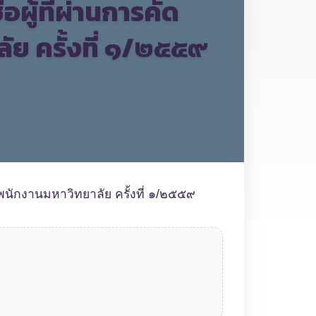
ผู้ที่ผ่านการคัด
ัย ครั้งที่ ๑/๒๕๕๙
็นพนักงานมหาวิทยาลัย ครั้งที่ ๑/๒๕๕๙