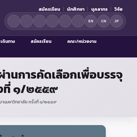
สมัครเรียน
นักศึกษา
บุคลากร
วิจัย
EN
CN
JP
รเดินทาง
สมัครเรียน
คณะ/หน่วยงาน
่ผ่านการคัดเลือกเพื่อบรรจุ
้งที่ ๑/๒๕๕๙
ักงานมหาวิทยาลัย ครั้งที่ ๑/๒๕๕๙