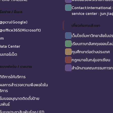
Contact:international
รือข่าย / อีเมล
service center : jun.ji
@pcru(Google)
เกี่ยวกับการศึกษา
@office365(Microsoft)
เว็บไซต์มหาวิทยาลัยในป
am
เรียนภาษาอังกฤษออนไลน
ata Center
ทุนศึกษาต่อต่างประเทศ
ินเทอร์เน็ต
กฏหมายในกลุ่มอาเซียน
/ แบบฟอร์ม / รายงาน
สำนักงานคณะกรรมการกา
ถิติการให้บริการ
ผลการสำรวจความพึงพอใจใน
ริการ
์มขออนุญาตติดตั้งป้าย
มพันธ์
์มขอประชาสัมพันธ์จอ LED