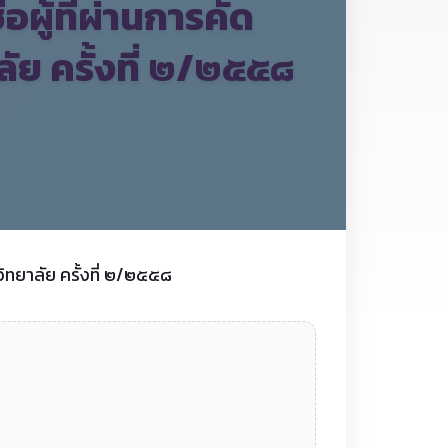
ผู้ที่ผ่านการคัด
ัย ครั้งที่ ๒/๒๕๕๘
วิทยาลัย ครั้งที่ ๒/๒๕๕๘