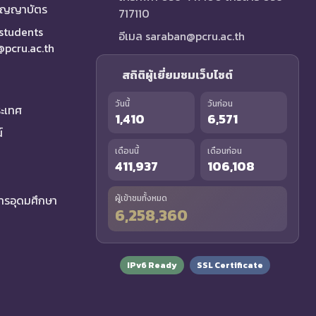
ริญญาบัตร
717110
 students
อีเมล saraban@pcru.ac.th
a@pcru.ac.th
สถิติผู้เยี่ยมชมเว็บไซต์
วันนี้
วันก่อน
ระเทศ
1,410
6,571
์
เดือนนี้
เดือนก่อน
411,937
106,108
รอุดมศึกษา
ผู้เข้าชมทั้งหมด
6,258,360
IPv6 Ready
SSL Certificate