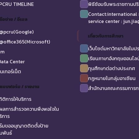
 PCRU TIMELINE
พิธีซ้อมรับพระราชทานป
Contact:international
รือข่าย / อีเมล
service center : jun.ji
@pcru(Google)
เกี่ยวกับการศึกษา
@office365(Microsoft)
เว็บไซต์มหาวิทยาลัยในป
am
เรียนภาษาอังกฤษออนไลน
ata Center
ทุนศึกษาต่อต่างประเทศ
ินเทอร์เน็ต
กฏหมายในกลุ่มอาเซียน
/ แบบฟอร์ม / รายงาน
สำนักงานคณะกรรมการกา
ถิติการให้บริการ
ผลการสำรวจความพึงพอใจใน
ริการ
์มขออนุญาตติดตั้งป้าย
มพันธ์