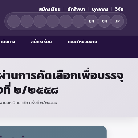
สมัครเรียน
นักศึกษา
บุคลากร
วิจัย
EN
CN
JP
รเดินทาง
สมัครเรียน
คณะ/หน่วยงาน
่ผ่านการคัดเลือกเพื่อบรรจุ
้งที่ ๒/๒๕๕๘
ักงานมหาวิทยาลัย ครั้งที่ ๒/๒๕๕๘