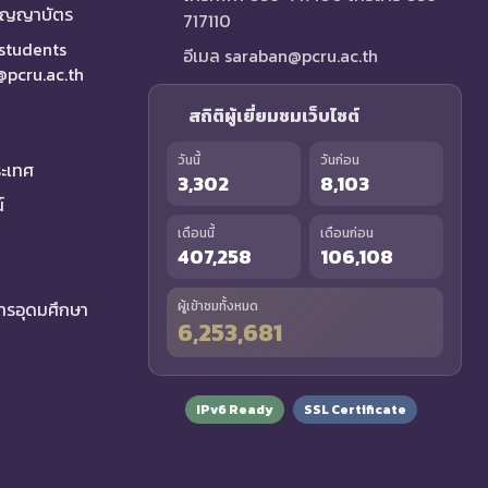
ริญญาบัตร
717110
 students
อีเมล saraban@pcru.ac.th
a@pcru.ac.th
สถิติผู้เยี่ยมชมเว็บไซต์
วันนี้
วันก่อน
ระเทศ
3,302
8,103
์
เดือนนี้
เดือนก่อน
407,258
106,108
รอุดมศึกษา
ผู้เข้าชมทั้งหมด
6,253,681
IPv6 Ready
SSL Certificate