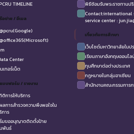
 PCRU TIMELINE
พิธีซ้อมรับพระราชทานป
Contact:international
รือข่าย / อีเมล
service center : jun.ji
@pcru(Google)
เกี่ยวกับการศึกษา
@office365(Microsoft)
เว็บไซต์มหาวิทยาลัยในป
am
เรียนภาษาอังกฤษออนไลน
ata Center
ทุนศึกษาต่อต่างประเทศ
ินเทอร์เน็ต
กฏหมายในกลุ่มอาเซียน
/ แบบฟอร์ม / รายงาน
สำนักงานคณะกรรมการกา
ถิติการให้บริการ
ผลการสำรวจความพึงพอใจใน
ริการ
์มขออนุญาตติดตั้งป้าย
มพันธ์