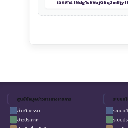
เอกสาร 1
Ndg1sEVojG6q2mRjyt
ศูนย์ข้อมูลข่าวสารทางราชการ
ระบบบร
ข่าวกิจกรรม
ระบบแจ้
ข่าวประกาศ
ระบบปร