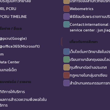
ประชุมมหาวิทยาลัย
บริการของสำนักวิทยบริ
URL PCRU
Webometrics
 PCRU TIMELINE
พิธีซ้อมรับพระราชทานป
Contact:international
รือข่าย / อีเมล
service center : jun.ji
@pcru(Google)
เกี่ยวกับการศึกษา
@office365(Microsoft)
เว็บไซต์มหาวิทยาลัยในป
am
เรียนภาษาอังกฤษออนไลน
ata Center
ทุนศึกษาต่อต่างประเทศ
ินเทอร์เน็ต
กฏหมายในกลุ่มอาเซียน
/ แบบฟอร์ม / รายงาน
สำนักงานคณะกรรมการกา
ถิติการให้บริการ
ผลการสำรวจความพึงพอใจใน
ริการ