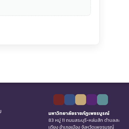
U
มหาวิทยาลัยราชภัฏเพชรบูรณ์
83 หมู่ 11 ถนนสระบุรี-หล่มสัก ตำบลสะ
เดียง อำเภอเมือง จังหวัดเพชรบูรณ์