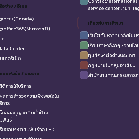
Contact:international
รือข่าย / อีเมล
service center : jun.ji
@pcru(Google)
เกี่ยวกับการศึกษา
@office365(Microsoft)
เว็บไซต์มหาวิทยาลัยในป
am
เรียนภาษาอังกฤษออนไลน
ata Center
ทุนศึกษาต่อต่างประเทศ
ินเทอร์เน็ต
กฏหมายในกลุ่มอาเซียน
/ แบบฟอร์ม / รายงาน
สำนักงานคณะกรรมการกา
ถิติการให้บริการ
ผลการสำรวจความพึงพอใจใน
ริการ
์มขออนุญาตติดตั้งป้าย
มพันธ์
์มขอประชาสัมพันธ์จอ LED