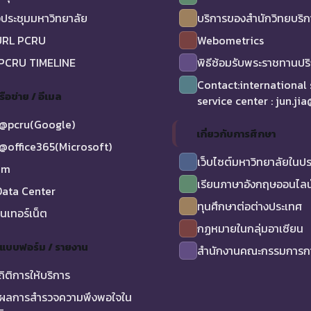
ประชุมมหาวิทยาลัย
บริการของสำนักวิทยบริ
URL PCRU
Webometrics
 PCRU TIMELINE
พิธีซ้อมรับพระราชทานป
Contact:international
รือข่าย / อีเมล
service center : jun.ji
@pcru(Google)
เกี่ยวกับการศึกษา
@office365(Microsoft)
เว็บไซต์มหาวิทยาลัยในป
am
เรียนภาษาอังกฤษออนไลน
ata Center
ทุนศึกษาต่อต่างประเทศ
ินเทอร์เน็ต
กฏหมายในกลุ่มอาเซียน
/ แบบฟอร์ม / รายงาน
สำนักงานคณะกรรมการกา
ถิติการให้บริการ
ผลการสำรวจความพึงพอใจใน