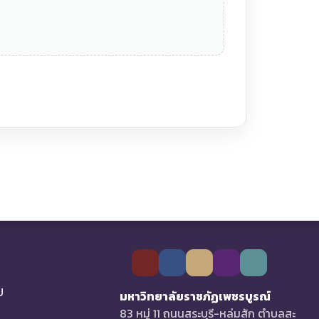
U
มหาวิทยาลัยราชภัฏเพชรบูรณ์
83 หมู่ 11 ถนนสระบุรี-หล่มสัก ตำบลสะ