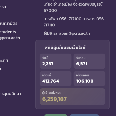
เดียง อำเภอเมือง จังหวัดเพชรบูรณ์
การฯ
67000
โทรศัพท์ 056-717100 โทรสาร 056-
ริญญาบัตร
717110
 students
อีเมล saraban@pcru.ac.th
a@pcru.ac.th
สถิติผู้เยี่ยมชมเว็บไซต์
วันนี้
วันก่อน
ระเทศ
2,237
6,571
์
เดือนนี้
เดือนก่อน
412,764
106,108
รอุดมศึกษา
ผู้เข้าชมทั้งหมด
6,259,187