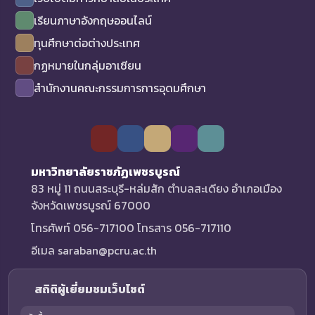
เรียนภาษาอังกฤษออนไลน์
ทุนศึกษาต่อต่างประเทศ
กฏหมายในกลุ่มอาเซียน
สำนักงานคณะกรรมการการอุดมศึกษา
มหาวิทยาลัยราชภัฏเพชรบูรณ์
83 หมู่ 11 ถนนสระบุรี-หล่มสัก ตำบลสะเดียง อำเภอเมือง
จังหวัดเพชรบูรณ์ 67000
โทรศัพท์ 056-717100 โทรสาร 056-717110
อีเมล saraban@pcru.ac.th
สถิติผู้เยี่ยมชมเว็บไซต์