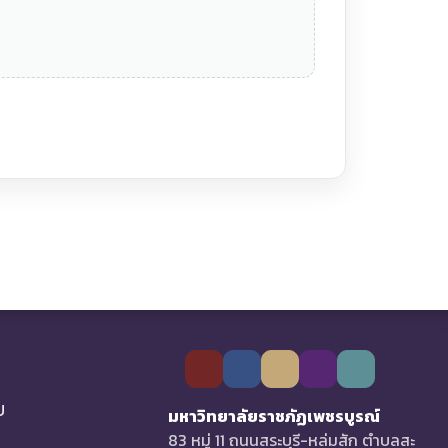
U
มหาวิทยาลัยราชภัฏเพชรบูรณ์
83 หมู่ 11 ถนนสระบุรี-หล่มสัก ตำบลสะ