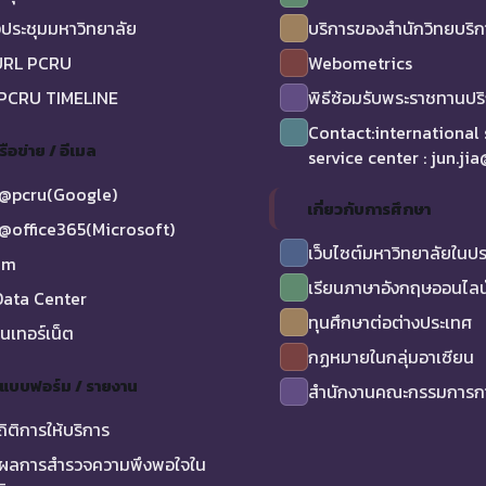
ประชุมมหาวิทยาลัย
บริการของสำนักวิทยบริ
URL PCRU
Webometrics
 PCRU TIMELINE
พิธีซ้อมรับพระราชทานป
Contact:international
รือข่าย / อีเมล
service center : jun.ji
@pcru(Google)
เกี่ยวกับการศึกษา
@office365(Microsoft)
เว็บไซต์มหาวิทยาลัยในป
am
เรียนภาษาอังกฤษออนไลน
ata Center
ทุนศึกษาต่อต่างประเทศ
ินเทอร์เน็ต
กฏหมายในกลุ่มอาเซียน
/ แบบฟอร์ม / รายงาน
สำนักงานคณะกรรมการกา
ถิติการให้บริการ
ผลการสำรวจความพึงพอใจใน