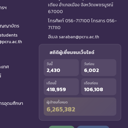
เดียง อำเภอเมือง จังหวัดเพชรบูรณ์
การฯ
67000
โทรศัพท์ 056-717100 โทรสาร 056-
ริญญาบัตร
717110
 students
อีเมล saraban@pcru.ac.th
a@pcru.ac.th
สถิติผู้เยี่ยมชมเว็บไซต์
วันนี้
วันก่อน
ระเทศ
2,430
6,002
์
เดือนนี้
เดือนก่อน
418,959
106,108
รอุดมศึกษา
ผู้เข้าชมทั้งหมด
6,265,382