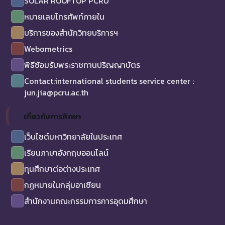
SOLAR ROOFTOP PCRU
หมายเลขโทรศัพท์ภายใน
บริการของสำนักวิทยบริการฯ
Webometrics
พิธีซ้อมรับพระราชทานปริญญาบัตร
Contact:international students service center :
jun.jia@pcru.ac.th
เกี่ยวกับการศึกษา
เว็บไซต์มหาวิทยาลัยในประเทศ
เรียนภาษาอังกฤษออนไลน์
ทุนศึกษาต่อต่างประเทศ
กฏหมายในกลุ่มอาเซียน
สำนักงานคณะกรรมการการอุดมศึกษา