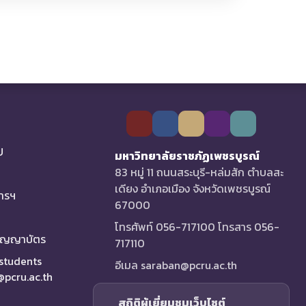
U
มหาวิทยาลัยราชภัฏเพชรบูรณ์
83 หมู่ 11 ถนนสระบุรี-หล่มสัก ตำบลสะ
เดียง อำเภอเมือง จังหวัดเพชรบูรณ์
การฯ
67000
โทรศัพท์ 056-717100 โทรสาร 056-
ริญญาบัตร
717110
 students
อีเมล saraban@pcru.ac.th
a@pcru.ac.th
สถิติผู้เยี่ยมชมเว็บไซต์