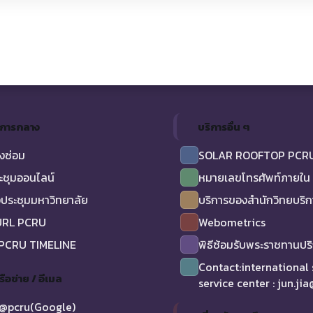
ิการกลาง
บริการอื่น ๆ
งซ่อม
SOLAR ROOFTOP PCR
ะชุมออนไลน์
หมายเลขโทรศัพท์ภายใน
ประชุมมหาวิทยาลัย
บริการของสำนักวิทยบริ
URL PCRU
Webometrics
 PCRU TIMELINE
พิธีซ้อมรับพระราชทานป
Contact:international
รือข่าย / อีเมล
service center : jun.ji
@pcru(Google)