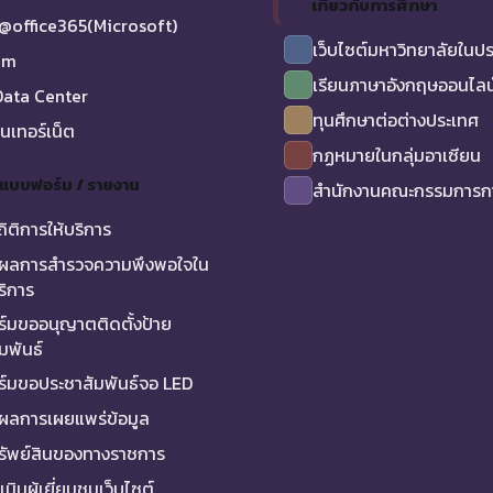
เกี่ยวกับการศึกษา
@office365(Microsoft)
เว็บไซต์มหาวิทยาลัยในป
am
เรียนภาษาอังกฤษออนไลน
ata Center
ทุนศึกษาต่อต่างประเทศ
ินเทอร์เน็ต
กฏหมายในกลุ่มอาเซียน
/ แบบฟอร์ม / รายงาน
สำนักงานคณะกรรมการกา
ถิติการให้บริการ
ผลการสำรวจความพึงพอใจใน
ริการ
์มขออนุญาตติดตั้งป้าย
มพันธ์
์มขอประชาสัมพันธ์จอ LED
ผลการเผยแพร่ข้อมูล
ทรัพย์สินของทางราชการ
มินผู้เยี่ยมชมเว็บไซต์