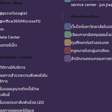
รือข่าย / อีเมล
service center : jun.ji
@pcru(Google)
เกี่ยวกับการศึกษา
@office365(Microsoft)
เว็บไซต์มหาวิทยาลัยในป
am
เรียนภาษาอังกฤษออนไลน
ata Center
ทุนศึกษาต่อต่างประเทศ
ินเทอร์เน็ต
กฏหมายในกลุ่มอาเซียน
/ แบบฟอร์ม / รายงาน
สำนักงานคณะกรรมการกา
ถิติการให้บริการ
ผลการสำรวจความพึงพอใจใน
ริการ
์มขออนุญาตติดตั้งป้าย
มพันธ์
์มขอประชาสัมพันธ์จอ LED
ผลการเผยแพร่ข้อมูล