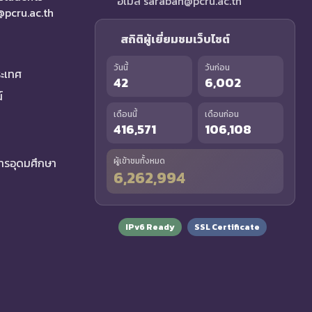
อีเมล saraban@pcru.ac.th
a@pcru.ac.th
สถิติผู้เยี่ยมชมเว็บไซต์
วันนี้
วันก่อน
ระเทศ
42
6,002
์
เดือนนี้
เดือนก่อน
416,571
106,108
รอุดมศึกษา
ผู้เข้าชมทั้งหมด
6,262,994
IPv6 Ready
SSL Certificate