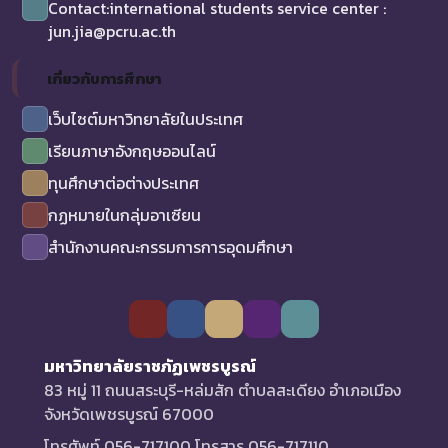
Contact:international students service center :
jun.jia@pcru.ac.th
เกี่ยวกับการศึกษา
เว็บไซต์มหาวิทยาลัยในประเทศ
เรียนภาษาอังกฤษออนไลน์
ทุนศึกษาต่อต่างประเทศ
กฏหมายในกลุ่มอาเซียน
สำนักงานคณะกรรมการการอุดมศึกษา
มหาวิทยาลัยราชภัฏเพชรบูรณ์
83 หมู่ 11 ถนนสระบุรี-หล่มสัก ตำบลสะเดียง อำเภอเมือง
จังหวัดเพชรบูรณ์ 67000
โทรศัพท์ 056-717100 โทรสาร 056-717110