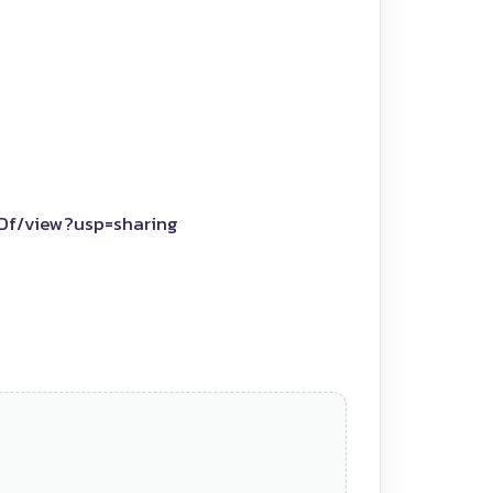
Df/view?usp=sharing