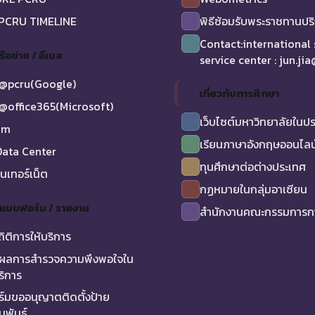
 PCRU TIMELINE
พิธีซ้อมรับพระราชทานป
Contact:international
รือข่าย / อีเมล
service center : jun.ji
@pcru(Google)
เกี่ยวกับการศึกษา
@office365(Microsoft)
เว็บไซต์มหาวิทยาลัยในป
am
เรียนภาษาอังกฤษออนไลน
ata Center
ทุนศึกษาต่อต่างประเทศ
ินเทอร์เน็ต
กฏหมายในกลุ่มอาเซียน
/ แบบฟอร์ม / รายงาน
สำนักงานคณะกรรมการกา
ถิติการให้บริการ
ผลการสำรวจความพึงพอใจใน
ริการ
์มขออนุญาตติดตั้งป้าย
มพันธ์