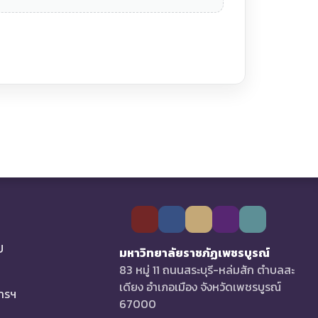
U
มหาวิทยาลัยราชภัฏเพชรบูรณ์
83 หมู่ 11 ถนนสระบุรี-หล่มสัก ตำบลสะ
เดียง อำเภอเมือง จังหวัดเพชรบูรณ์
การฯ
67000