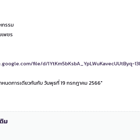
าหกรรม
ายเพชร
์
ve.google.com/file/d/1YtKm5bKsbA_YpLWuKavecUUtByq-13
ำหนดการเดียวกันกับ วันพุธที่ 19 กรกฎาคม 2566"
ติม