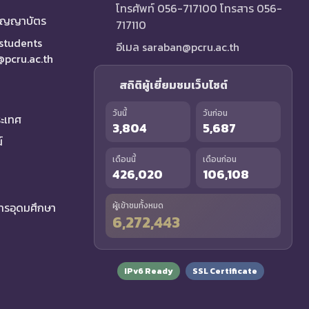
โทรศัพท์ 056-717100 โทรสาร 056-
ริญญาบัตร
717110
 students
อีเมล saraban@pcru.ac.th
a@pcru.ac.th
สถิติผู้เยี่ยมชมเว็บไซต์
วันนี้
วันก่อน
ระเทศ
3,804
5,687
์
เดือนนี้
เดือนก่อน
426,020
106,108
รอุดมศึกษา
ผู้เข้าชมทั้งหมด
6,272,443
IPv6 Ready
SSL Certificate