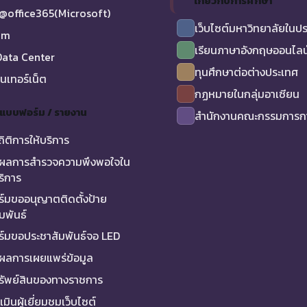
เกี่ยวกับการศึกษา
@office365(Microsoft)
เว็บไซต์มหาวิทยาลัยในป
am
เรียนภาษาอังกฤษออนไลน
ata Center
ทุนศึกษาต่อต่างประเทศ
ินเทอร์เน็ต
กฏหมายในกลุ่มอาเซียน
/ แบบฟอร์ม / รายงาน
สำนักงานคณะกรรมการกา
ถิติการให้บริการ
ผลการสำรวจความพึงพอใจใน
ริการ
์มขออนุญาตติดตั้งป้าย
มพันธ์
์มขอประชาสัมพันธ์จอ LED
ผลการเผยแพร่ข้อมูล
ทรัพย์สินของทางราชการ
มินผู้เยี่ยมชมเว็บไซต์