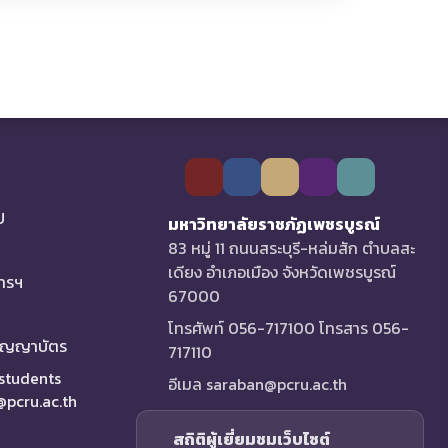
U
มหาวิทยาลัยราชภัฏเพชรบูรณ์
83 หมู่ 11 ถนนสระบุรี-หล่มสัก ตำบลสะ
เดียง อำเภอเมือง จังหวัดเพชรบูรณ์
การฯ
67000
โทรศัพท์ 056-717100 โทรสาร 056-
ริญญาบัตร
717110
 students
อีเมล saraban@pcru.ac.th
a@pcru.ac.th
สถิติผู้เยี่ยมชมเว็บไซต์