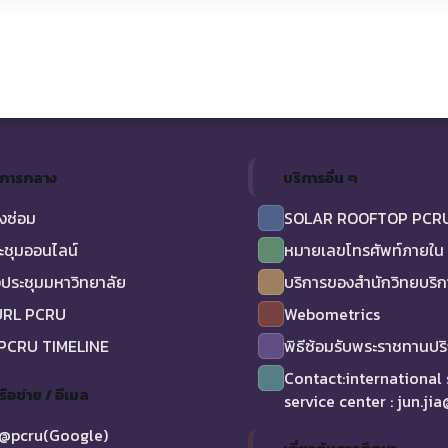
ิการกลาง
บริการอื่น ๆ
งซ่อม
SOLAR ROOFTOP PCR
ะชุมออนไลน์
หมายเลขโทรศัพท์ภายใน
ประชุมมหาวิทยาลัย
บริการของสำนักวิทยบริ
URL PCRU
Webometrics
 PCRU TIMELINE
พิธีซ้อมรับพระราชทานป
Contact:international
รือข่าย / อีเมล
service center : jun.ji
@pcru(Google)