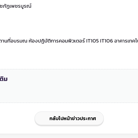
ราชภัฏเพชรบูรณ์
.สถานที่อบรมณ ห้องปฏิบัติการคอมพิวเตอร์ IT105 IT106 อาคารเทค
ติม
กลับไปหน้าข่าวประกาศ