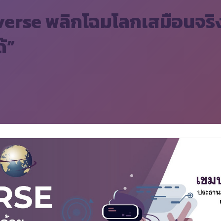
averse พลิกโฉมโลกเสมือนจริง
ด้”