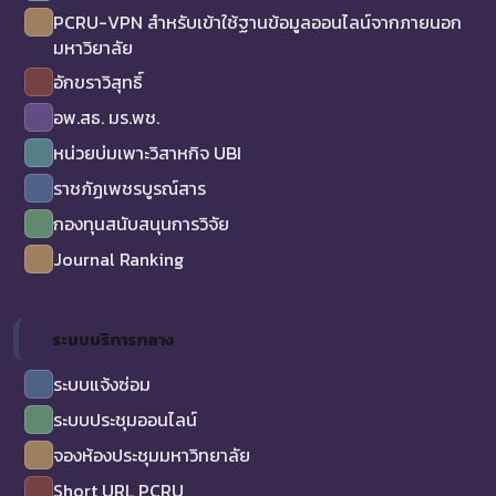
PCRU-VPN สำหรับเข้าใช้ฐานข้อมูลออนไลน์จากภายนอก
มหาวิยาลัย
อักขราวิสุทธิ์
อพ.สธ. มร.พช.
หน่วยบ่มเพาะวิสาหกิจ UBI
ราชภัฏเพชรบูรณ์สาร
กองทุนสนับสนุนการวิจัย
Journal Ranking
ระบบบริการกลาง
ระบบแจ้งซ่อม
ระบบประชุมออนไลน์
จองห้องประชุมมหาวิทยาลัย
Short URL PCRU